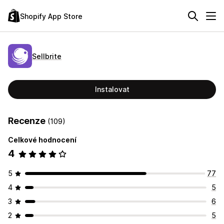
Shopify App Store
Sellbrite
Instalovat
Recenze
(109)
Celkové hodnocení
4
5
77
4
5
3
6
2
5