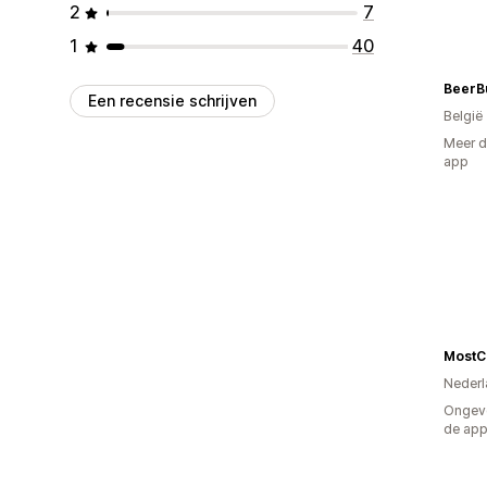
2
7
1
40
BeerB
Een recensie schrijven
België
Meer d
app
MostCu
Nederl
Ongeve
de ap