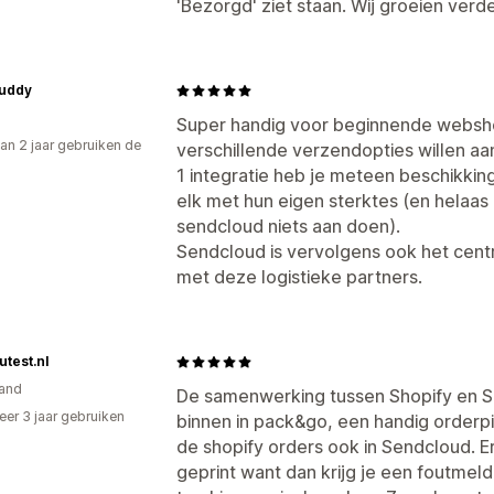
'Bezorgd' ziet staan. Wij groeien ver
uddy
Super handig voor beginnende websho
an 2 jaar gebruiken de
verschillende verzendopties willen aa
1 integratie heb je meteen beschikkin
elk met hun eigen sterktes (en helaa
sendcloud niets aan doen).
Sendcloud is vervolgens ook het cent
met deze logistieke partners.
test.nl
and
De samenwerking tussen Shopify en Se
er 3 jaar gebruiken
binnen in pack&go, een handig orderp
p
de shopify orders ook in Sendcloud. E
geprint want dan krijg je een foutmeld