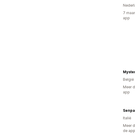
Nederl
7 maan
app
Myster
België
Meer d
app
Senpa
Italië
Meer d
de ap