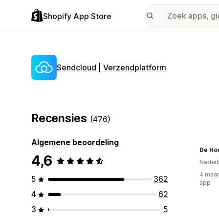
Shopify App Store
Sendcloud | Verzendplatform
Recensies
(476)
Algemene beoordeling
De Ho
4,6
Nederl
4 maan
5
362
app
4
62
3
5