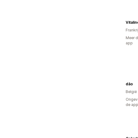
Vitalin
Frankri
Meer d
app
dão
België
Ongeve
de ap