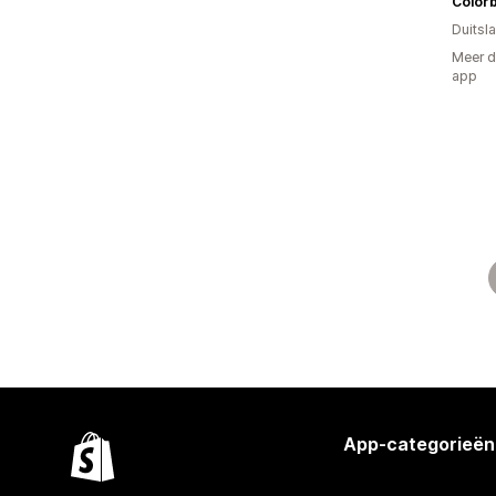
Colorb
Duitsl
Meer d
app
App-categorieën