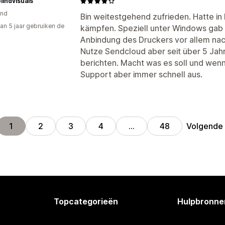
lindvisuals
and
Bin weitestgehend zufrieden. Hatte in 
an 5 jaar gebruiken de
kämpfen. Speziell unter Windows gab
Anbindung des Druckers vor allem n
Nutze Sendcloud aber seit über 5 Jahr
berichten. Macht was es soll und wenn
Support aber immer schnell aus.
Volgende
1
2
3
4
…
48
Topcategorieën
Hulpbronne