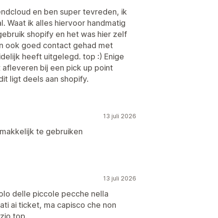
ndcloud en ben super tevreden, ik
l. Waat ik alles hiervoor handmatig
gebruik shopify en het was hier zelf
egin ook goed contact gehad met
elijk heeft uitgelegd. top :) Enige
t afleveren bij een pick up point
it ligt deels aan shopify.
13 juli 2026
makkelijk te gebruiken
13 juli 2026
solo delle piccole pecche nella
gati ai ticket, ma capisco che non
zio top.