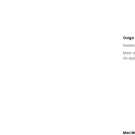
Oxigo
Nederl
Meer d
de ap
Mini M