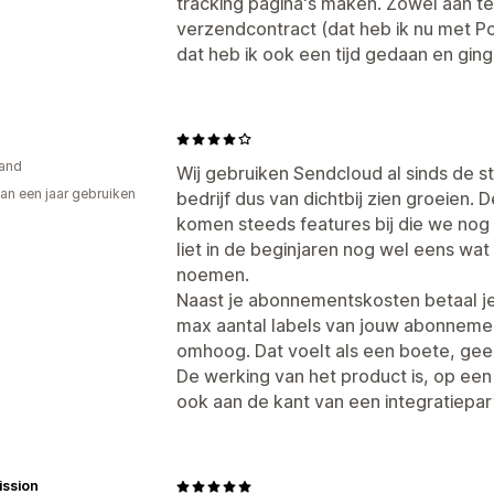
tracking pagina's maken. Zowel aan t
verzendcontract (dat heb ik nu met Po
dat heb ik ook een tijd gedaan en gin
and
Wij gebruiken Sendcloud al sinds de s
an een jaar gebruiken
bedrijf dus van dichtbij zien groeien. D
p
komen steeds features bij die we nog 
liet in de beginjaren nog wel eens wat
noemen.
Naast je abonnementskosten betaal je 
max aantal labels van jouw abonnement
omhoog. Dat voelt als een boete, geen
De werking van het product is, op een 
ook aan de kant van een integratiepar
ission