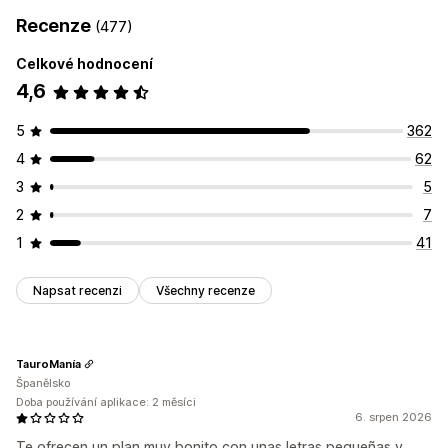
Recenze
(477)
Celkové hodnocení
4,6
5
362
4
62
3
5
2
7
1
41
Napsat recenzi
Všechny recenze
TauroManía
Španělsko
Doba používání aplikace: 2 měsíci
6. srpen 2026
Te ofrecen un plan muy bonito con unas letras pequeñas y