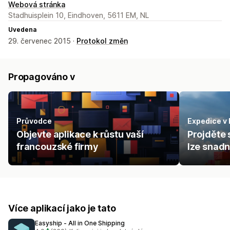
Webová stránka
Stadhuisplein 10, Eindhoven, 5611 EM, NL
Uvedena
29. červenec 2015 ·
Protokol změn
Propagováno v
Průvodce
Expedice v
Objevte aplikace k růstu vaší
Projděte 
francouzské firmy
lze snad
Více aplikací jako je tato
Easyship ‑ All in One Shipping