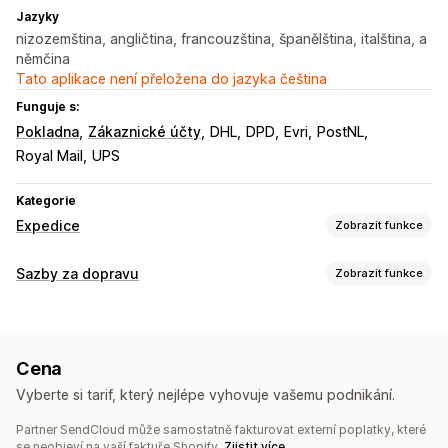
Jazyky
nizozemština, angličtina, francouzština, španělština, italština, a
němčina
Tato aplikace není přeložena do jazyka čeština
Funguje s:
Pokladna
Zákaznické účty
DHL
DPD
Evri
PostNL
Royal Mail
UPS
Kategorie
Expedice
Zobrazit funkce
Štítky a balení
Sazby za dopravu
Zobrazit funkce
Vytváření štítků
Hromadný tisk
Přepravní listy
Výpočet sazeb
Vlastní dokumenty
Štítky pro vrácení
Balení
Na základě dopravce
Na základě vzdálenosti
Skenování čárových kódů
Vychystávací seznamy
Cena
Na základě hmotnosti
PSČ
Více zón
Pojištění přepravy
Pravidla přepravy
Datum doručení
Vyberte si tarif, který nejlépe vyhovuje vašemu podnikání.
Synchronizace objednávek
Více jazyků
Výběr dopravce
Přizpůsobení
Sazby za dopravu
Partner SendCloud může samostatně fakturovat externí poplatky, které
Vlastní notifikace
Stránky pro sledování
Datum doručení
se neobjeví na vaší faktuře Shopify.
Zjistit více