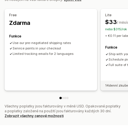
Více jazyků
Vlastní pravidla
Řízení zásilek
Synchronizace objednávek
Sledování v reálném čase
Free
Lite
Značková stránka pro sledování
E-mailová oznámení
$33
Zdarma
/ měsí
Aktualizace objednávek
Analytika přepravy
nebo $315/rok
+ €0.11 per lab
Funkce
Use our pre-negotiated shipping rates
Funkce
Service points in your checkout
Limited tracking emails for 2 languages
Ship with yo
Schedule pic
Full suite of
14denní zkuše
Všechny poplatky jsou fakturovány v měně USD. Opakované poplatky
a poplatky založené na použití jsou fakturovány každých 30 dní.
Zobrazit všechny cenové možnosti