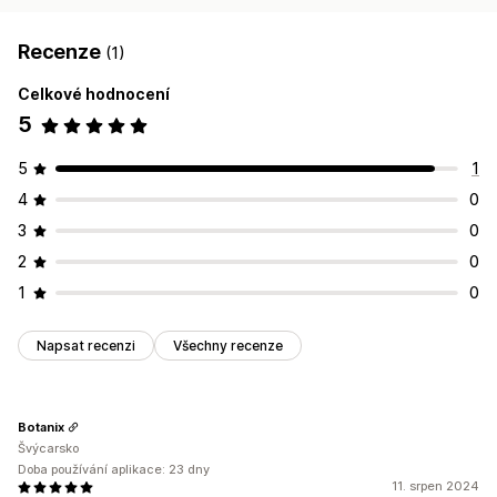
Recenze
(1)
Celkové hodnocení
5
5
1
4
0
3
0
2
0
1
0
Napsat recenzi
Všechny recenze
Botanix
Švýcarsko
Doba používání aplikace: 23 dny
11. srpen 2024