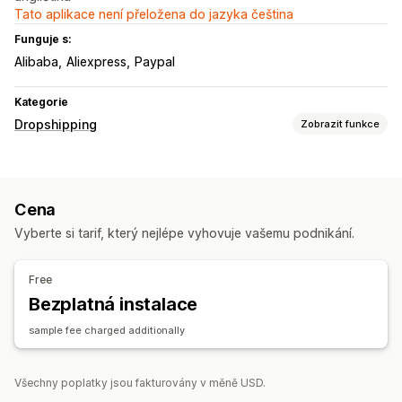
Tato aplikace není přeložena do jazyka čeština
Funguje s:
Alibaba
Aliexpress
Paypal
Kategorie
Dropshipping
Zobrazit funkce
Produkty, které můžete prodávat
Oblečení a doplňky
Tašky a zavazadla
Dům a zahrada
Cena
Zdraví a krása
Elektronika
Umění a řemesla
Vyberte si tarif, který nejlépe vyhovuje vašemu podnikání.
Zábava a multimédia
Hračky a hry
Dětské zboží
Sportovní zboží
Chovatelské potřeby
Nábytek
Free
Firmy a kancelář
Hardware
Produkty pro dospělé
Bezplatná instalace
Zdrojové lokality
sample fee charged additionally
Německo
Spojené království
Spojené státy
Čína
Všechny poplatky jsou fakturovány v měně USD.