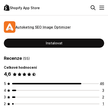
Shopify App Store
Autoketing SEO Image Optimizer
Instalovat
Recenze
(55)
Celkové hodnocení
4,6
5
46
4
3
3
2
2
1