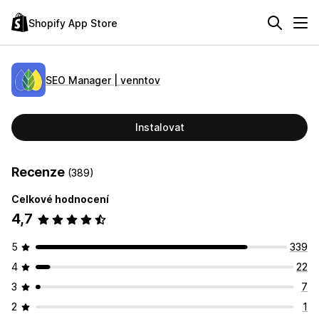
Shopify App Store
SEO Manager | venntov
Instalovat
Recenze
(389)
Celkové hodnocení
4,7
5
339
4
22
3
7
2
1