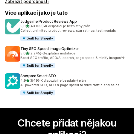
Zobrazit podrobnosti
Více aplikací jako je tato
Judge.me Product Reviews App
z 5 hvězd
5,0
(43 033)
•
K dispozici je bezplatný plán
Celkový počet recenzí: 43033
Collect unlimited product reviews, star ratings, testimonials
Built for Shopify
Tiny SEO Speed Image Optimizer
z 5 hvězd
5,0
(2 245)
•
Bezplatná instalace
Celkový počet recenzí: 2245
Boost SEO traffic, AEO/AI search, page speed & minify images!↑
Built for Shopify
Sherpas: Smart SEO
z 5 hvězd
4,9
(849)
•
K dispozici je bezplatný plán
Celkový počet recenzí: 849
AI-powered SEO, AEO & page speed to drive traffic and sales.
Built for Shopify
Chcete přidat nějakou