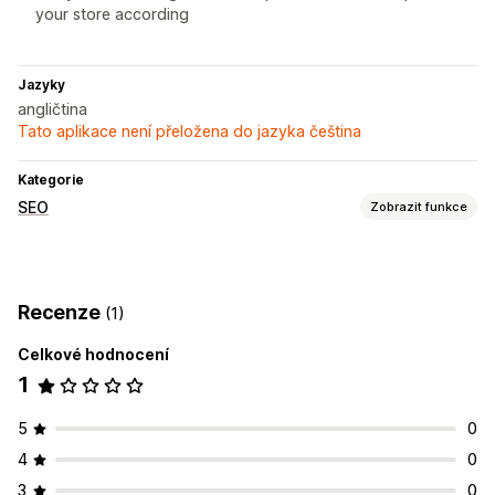
your store according
Jazyky
angličtina
Tato aplikace není přeložena do jazyka čeština
Kategorie
SEO
Zobrazit funkce
Nástroje SEO
Nefunkční odkazy
Zpětné odkazy
Přesměrování
Recenze
(1)
Stránky 404
Optimalizace adres URL
Optimalizace motivů
Automatizace
Celkové hodnocení
1
Sledování výkonu
Vykazování
Analytika
Analýza odkazů
5
0
4
0
3
0