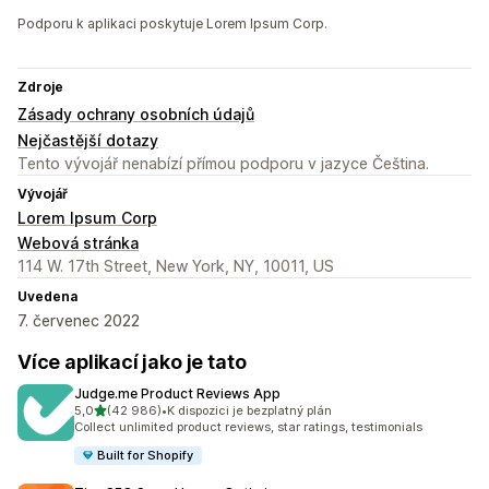
Podporu k aplikaci poskytuje Lorem Ipsum Corp.
Zdroje
Zásady ochrany osobních údajů
Nejčastější dotazy
Tento vývojář nenabízí přímou podporu v jazyce Čeština.
Vývojář
Lorem Ipsum Corp
Webová stránka
114 W. 17th Street, New York, NY, 10011, US
Uvedena
7. červenec 2022
Více aplikací jako je tato
Judge.me Product Reviews App
z 5 hvězd
5,0
(42 986)
•
K dispozici je bezplatný plán
Celkový počet recenzí: 42986
Collect unlimited product reviews, star ratings, testimonials
Built for Shopify