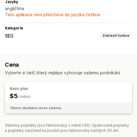
Jazyky
angličtina
Tato aplikace není přeložena do jazyka čeština
Kategorie
SEO
Zobrazit funkce
Nástroje SEO
Mapy webu
Cena
Sledování výkonu
Vyberte si tarif, který nejlépe vyhovuje vašemu podnikání.
Testování
Basic plan
$5
/ měsíc
7denní zkušební verze zdarma
Všechny poplatky jsou fakturovány v měně USD. Opakované poplatky
a poplatky založené na použití jsou fakturovány každých 30 dní.