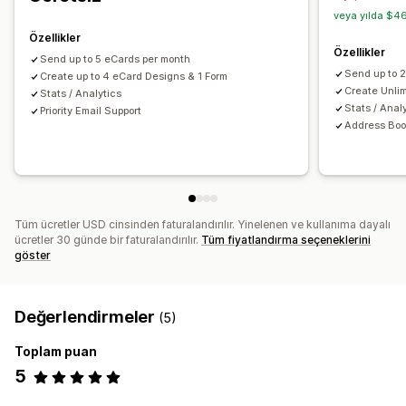
veya yılda $46
Özellikler
Özellikler
Send up to 5 eCards per month
Send up to 
Create up to 4 eCard Designs & 1 Form
Create Unli
Stats / Analytics
Stats / Anal
Priority Email Support
Address Bo
Tüm ücretler USD cinsinden faturalandırılır. Yinelenen ve kullanıma dayalı
ücretler 30 günde bir faturalandırılır.
Tüm fiyatlandırma seçeneklerini
göster
Değerlendirmeler
(5)
Toplam puan
5