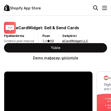
Shopify App Store
eCardWidget: Sell & Send Cards
Fiyatlandırma
Puan
Geliştirici
Ücretsiz plan mevcut
5,0
(5)
eCardWidget LLC
Yükle
Demo mağazayı görüntüle