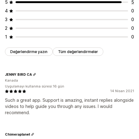
5
5
4
0
3
0
2
0
1
0
Değerlendirme yazın
Tüm değerlendirmeler
JENNY BIRD CA
Kanada
Uygulamayı kullanma süresi:16 gün
14 Nisan 2021
Such a great app. Support is amazing, instant replies alongside
videos to help guide you through any issues. I would
recommend.
Chimeraplanet