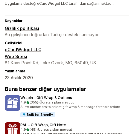
Uygulama desteği eCardWidget LLC tarafından sağlanmaktadır.
Kaynaklar
Gizlilik politikası
Bu geliştirici doğrudan Türkçe destek sunmuyor.
Geliştirici
eCardWidget LLC
Web Sitesi
81 Kays Point Rd, Lake Ozark, MO, 65049, US
Yayınlanma
23 Aralık 2020
Buna benzer diğer uygulamalar
Wrapin ‑ Gift Wrap & Options
5 yıldız üzerinden
4,9
(355)
•
Ücretsiz plan mevcut
toplam 355 değerlendirme
Allow customers to select gift wrap & message for their orders
Built for Shopify
PAL ‑ Gift Wrap, Gift Note
5 yıldız üzerinden
4,9
(45)
•
Ücretsiz plan mevcut
toplam 45 değerlendirme