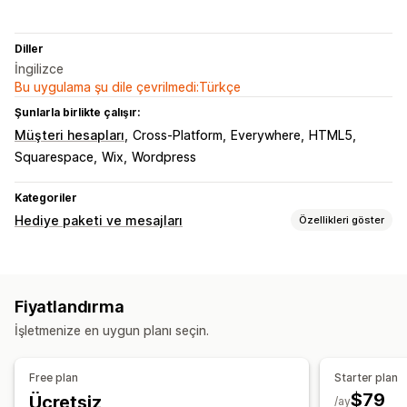
Diller
İngilizce
Bu uygulama şu dile çevrilmedi:Türkçe
Şunlarla birlikte çalışır:
Müşteri hesapları
Cross-Platform
Everywhere
HTML5
Squarespace
Wix
Wordpress
Kategoriler
Hediye paketi ve mesajları
Özellikleri göster
Hediye seçenekleri
Hediye mesajları
Tebrik kartı
Notlar
Fiyatlandırma
Özelleştirme
İşletmenize en uygun planı seçin.
E-posta bildirimleri
Çoklu dil
Çeviri
Hediye widget’ı
Özel tasarım
Özel kod
Free plan
Starter plan
$79
Ücretsiz
/ay