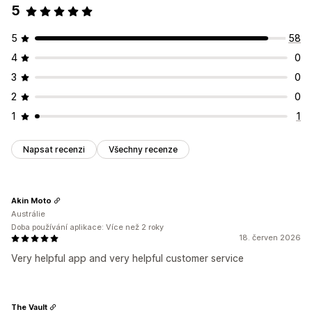
5
5
58
4
0
3
0
2
0
1
1
Napsat recenzi
Všechny recenze
Akin Moto
Austrálie
Doba používání aplikace: Více než 2 roky
18. červen 2026
Very helpful app and very helpful customer service
The Vault