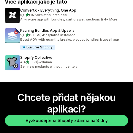
Více aplikací jako je tato
ConvertX ‑ Everything, One App
z 5 hvězd
5,0
(1)
•
Bezplatná instalace
Celkový počet recenzí: 1
All-in-one app with bundles, cart drawer, sections & 4+ More
Kaching Bundles App & Upsells
z 5 hvězd
5,0
(5 089)
•
Bezplatná instalace
Celkový počet recenzí: 5089
Boost AOV with quantity breaks, product bundles & upsell app
Built for Shopify
Shopify Collective
z 5 hvězd
4,4
(359)
•
Zdarma
Celkový počet recenzí: 359
Sell new products without inventory
Chcete přidat nějakou
aplikaci?
Vyzkoušejte si Shopify zdarma na 3 dny