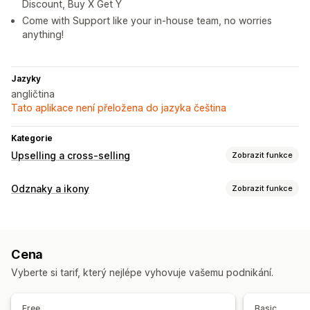
Discount, Buy X Get Y
Come with Support like your in-house team, no worries
anything!
Jazyky
angličtina
Tato aplikace není přeložena do jazyka čeština
Kategorie
Upselling a cross-selling
Zobrazit funkce
Nabídky a doporučení
Odznaky a ikony
Zobrazit funkce
Doprava zdarma
Množstevní slevy
Typy ikon
Analytika
Zaručení
Prodejní bannery
Doprava
Důvěra
Konverzní poměry
Cena
Pozice ikon
Vyberte si tarif, který nejlépe vyhovuje vašemu podnikání.
Stránky kolekcí
Domovská stránka
Stránky produktů
Stránka vyhledávání
Free
Basic