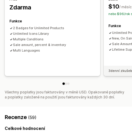
$10
Zdarma
/ měsíc
nebo $96/rok 
Funkce
Funkce
2 Badges for Unlimited Products
Unlimited P
Unlimited Icons Library
New, On Sal
Multiple Conditions
Sale Amount,
Sale amount, percent & inventory
Lifetime Sup
Multi Languages
3denní zkušeb
Všechny poplatky jsou fakturovány v měně USD. Opakované poplatky
a poplatky založené na použití jsou fakturovány každých 30 dní.
Recenze
(59)
Celkové hodnocení