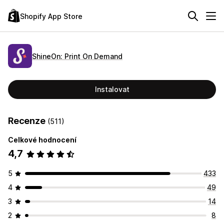
Shopify App Store
ShineOn: Print On Demand
Instalovat
Recenze
(511)
Celkové hodnocení
4,7
5
433
4
49
3
14
2
8