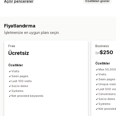
Müşteri davranışı
Açılır pencereler
Özellikleri göster
Gerçek zamanlı takip
Aktivite takibi
Etkinlik takibi
Açılır pencere türleri
Oturum tekrarı
Satış açılır pencereleri
İndirimler
İzin açılır pencereleri
Pazarlama ve satış
Fiyatlandırma
Özel açılır pencereler
Satın alım takibi
Huni analizi
İşletmenize en uygun planı seçin.
Açılır pencereleri yönetme
Görseller ve raporlar
Kampanyalar
Raporlama
İzleme
Free
Business
Isı haritaları
Analizler kontrol paneli
Geçmiş analizi
$250
Ücretsiz
/yıl
Özellikler
Özellikler
Max 50,000
Visits
Visits
Seen pages
Seen pages
Last 100 visits
Unique visit
Socio-demo
Last 500 vis
Systems
Conversions
Not-provided keywords
Socio-demo
Systems
Not-provide