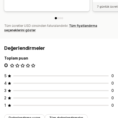
7 günlük ücre
Tüm ücretler USD cinsinden faturalandırılır.
Tüm fiyatlandırma
seçeneklerini göster
Değerlendirmeler
Toplam puan
0
5
0
4
0
3
0
2
0
1
0
Değerlendirme yazın
Tüm değerlendirmeler