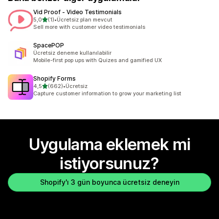
Vid Proof ‑ Video Testimonials
5 yıldız üzerinden
5,0
(1)
•
Ücretsiz plan mevcut
toplam 1 değerlendirme
Sell more with customer video testimonials
SpacePOP
Ücretsiz deneme kullanılabilir
Mobile-first pop ups with Quizes and gamified UX
Shopify Forms
5 yıldız üzerinden
4,5
(662)
•
Ücretsiz
toplam 662 değerlendirme
Capture customer information to grow your marketing list
Uygulama eklemek mi
istiyorsunuz?
Shopify'ı 3 gün boyunca ücretsiz deneyin