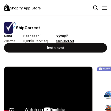
Shopify App Store
ShipCorrect
Cena
Hodnocení
Vývojář
Zdarma
0,0
(0 Recenze)
ShipCorrect
Instalovat