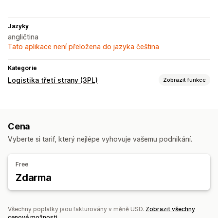
Jazyky
angličtina
Tato aplikace není přeložena do jazyka čeština
Kategorie
Logistika třetí strany (3PL)
Zobrazit funkce
Řízení objednávek
Dávkové zpracování
Směrování objednávek
Štítky zásilek
Cena
Sazby za dopravu
Vlastní balení
Přepravní listy
Vyberte si tarif, který nejlépe vyhovuje vašemu podnikání.
Sledování více dopravců
Stránka na sledování
Sledovací odkazy
Notifikace pro zákazníky
Free
Historie sledování
Vracení zboží
Předplacená vracení
Zdarma
Všechny poplatky jsou fakturovány v měně USD.
Zobrazit všechny
cenové možnosti