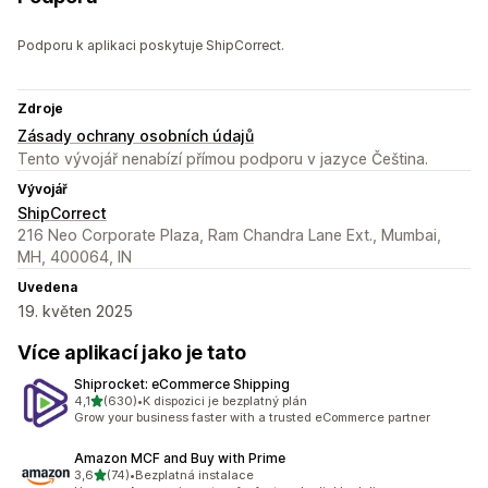
Podporu k aplikaci poskytuje ShipCorrect.
Zdroje
Zásady ochrany osobních údajů
Tento vývojář nenabízí přímou podporu v jazyce Čeština.
Vývojář
ShipCorrect
216 Neo Corporate Plaza, Ram Chandra Lane Ext., Mumbai,
MH, 400064, IN
Uvedena
19. květen 2025
Více aplikací jako je tato
Shiprocket: eCommerce Shipping
z 5 hvězd
4,1
(630)
•
K dispozici je bezplatný plán
Celkový počet recenzí: 630
Grow your business faster with a trusted eCommerce partner
Amazon MCF and Buy with Prime
z 5 hvězd
3,6
(74)
•
Bezplatná instalace
Celkový počet recenzí: 74