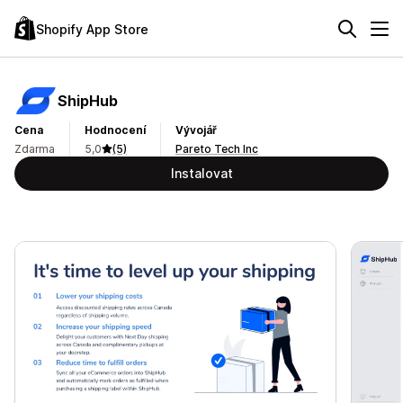
Shopify App Store
ShipHub
Cena
Hodnocení
Vývojář
Zdarma
5,0
(5)
Pareto Tech Inc
Instalovat