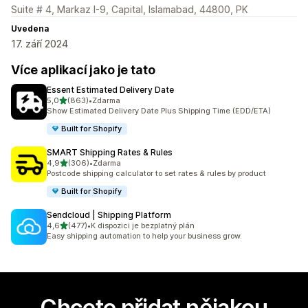
Suite # 4, Markaz I-9, Capital, Islamabad, 44800, PK
Uvedena
17. září 2024
Více aplikací jako je tato
Essent Estimated Delivery Date
z 5 hvězd
5,0
(863)
•
Zdarma
Celkový počet recenzí: 863
Show Estimated Delivery Date Plus Shipping Time (EDD/ETA)
Built for Shopify
SMART Shipping Rates & Rules
z 5 hvězd
4,9
(306)
•
Zdarma
Celkový počet recenzí: 306
Postcode shipping calculator to set rates & rules by product
Built for Shopify
Sendcloud | Shipping Platform
z 5 hvězd
4,6
(477)
•
K dispozici je bezplatný plán
Celkový počet recenzí: 477
Easy shipping automation to help your business grow.
Chcete přidat nějakou