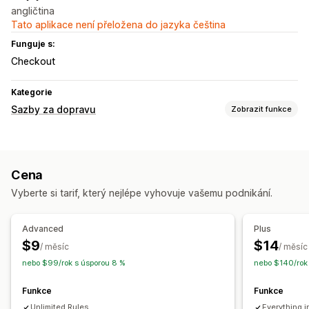
angličtina
Tato aplikace není přeložena do jazyka čeština
Funguje s:
Checkout
Kategorie
Sazby za dopravu
Zobrazit funkce
Výpočet sazeb
Paušální sazba
Na základě množství
Cena
Na základě hmotnosti
PSČ
Více zón
Vyberte si tarif, který nejlépe vyhovuje vašemu podnikání.
Advanced
Plus
$9
$14
/ měsíc
/ měsíc
nebo $99/rok s úsporou 8 %
nebo $140/rok 
Funkce
Funkce
Unlimited Rules
Everything 