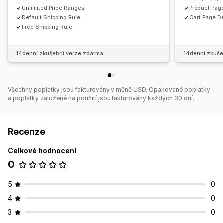
Unlimited Price Ranges
Product Page
Default Shipping Rule
Cart Page De
Free Shipping Rule
14denní zkušební verze zdarma
14denní zkuše
Všechny poplatky jsou fakturovány v měně USD. Opakované poplatky
a poplatky založené na použití jsou fakturovány každých 30 dní.
Recenze
Celkové hodnocení
0
5
0
4
0
3
0