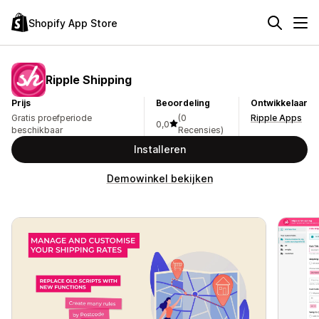
Shopify App Store
Ripple Shipping
Prijs
Beoordeling
Ontwikkelaar
Gratis proefperiode
(0
Ripple Apps
0,0
beschikbaar
Recensies)
Installeren
Demowinkel bekijken