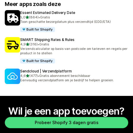
Meer apps zoals deze
Essent Estimated Delivery Date
van 5 sterren
5,0
(864)
•
Gratis
864 recensies in totaal
Toon geschatte bezorgdatum plus verzendtijd (EDD/ETA)
Built for Shopify
SMART Shipping Rates & Rules
van 5 sterren
4,9
(316)
•
Gratis
316 recensies in totaal
Verzendcalculator op basis van postcode om tarieven en regels per
product in te stellen
Built for Shopify
Sendcloud | Verzendplatform
van 5 sterren
4,6
(477)
•
Gratis abonnement beschikbaar
477 recensies in totaal
Eenvoudig verzendplatform om je bedrijf te helpen groeien.
Wil je een app toevoegen?
Probeer Shopify 3 dagen gratis