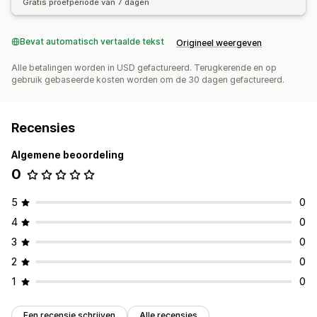
Gratis proefperiode van 7 dagen
Bevat automatisch vertaalde tekst
Origineel weergeven
Alle betalingen worden in USD gefactureerd. Terugkerende en op
gebruik gebaseerde kosten worden om de 30 dagen gefactureerd.
Recensies
Algemene beoordeling
0
5
0
4
0
3
0
2
0
1
0
Een recensie schrijven
Alle recensies