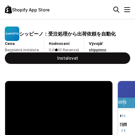
Shopify App Store
シッピーノ：受注処理から出荷依頼を自動化
Cena
Hodnocení
Vývojář
Bezplatná instalace
0,0
(0 Recenze)
shippinno
Instalovat