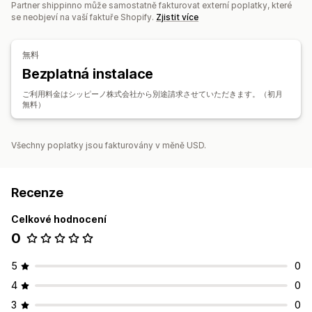
Partner shippinno může samostatně fakturovat externí poplatky, které
se neobjeví na vaší faktuře Shopify.
Zjistit více
無料
Bezplatná instalace
ご利用料金はシッピーノ株式会社から別途請求させていただきます。（初月
無料）
Všechny poplatky jsou fakturovány v měně USD.
Recenze
Celkové hodnocení
0
5
0
4
0
3
0