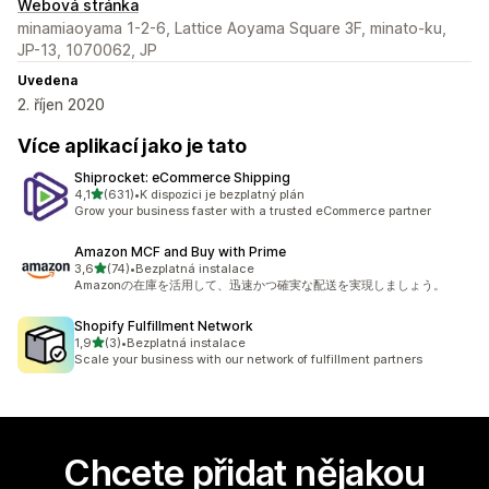
Webová stránka
minamiaoyama 1-2-6, Lattice Aoyama Square 3F, minato-ku,
JP-13, 1070062, JP
Uvedena
2. říjen 2020
Více aplikací jako je tato
Shiprocket: eCommerce Shipping
z 5 hvězd
4,1
(631)
•
K dispozici je bezplatný plán
Celkový počet recenzí: 631
Grow your business faster with a trusted eCommerce partner
Amazon MCF and Buy with Prime
z 5 hvězd
3,6
(74)
•
Bezplatná instalace
Celkový počet recenzí: 74
Amazonの在庫を活用して、迅速かつ確実な配送を実現しましょう。
Shopify Fulfillment Network
z 5 hvězd
1,9
(3)
•
Bezplatná instalace
Celkový počet recenzí: 3
Scale your business with our network of fulfillment partners
Chcete přidat nějakou