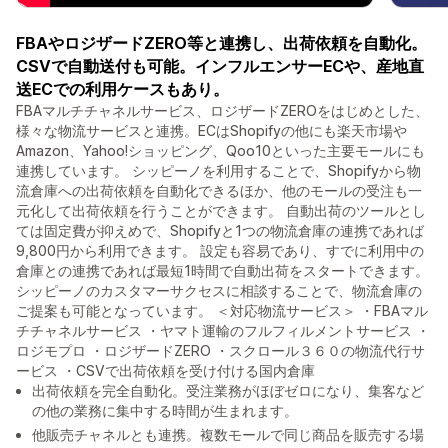
FBAやロジザードZERO等と連携し、出荷依頼を自動化。
CSVで自動送付も可能。インフルエンサーECや、産地直
送ECでの利用ケースもあり。
FBAマルチチャネルサービス、ロジザードZEROをはじめとした、
様々な物流サービスと連携。ECはShopifyの他にも楽天市場や
Amazon、Yahoo!ショッピング、Qoo10といった主要モールにも
連携しています。 シッピーノを利用することで、Shopifyから物
流倉庫への出荷依頼を自動化できるほか、他のモールの受注も一
元化して出荷依頼を行うことができます。 自動出荷のツールとし
ては固定費が抑えめで、Shopifyと1つの物流倉庫の連携であれば
9,800円から利用できます。 設定も容易であり、すでに利用中の
倉庫との連携であれば最短1時間で自動出荷をスタートできます。
シッピーノのカスタマーサクセスに相談することで、物流倉庫の
ご提案も可能となっています。 ＜対応物流サービス＞ ・FBAマル
チチャネルサービス ・ヤマト運輸のフルフィルメントサービス ・
ロジモプロ ・ロジザードZERO ・スクロール３６０の物流代行サ
ービス ・CSVで出荷依頼を受け付ける国内倉庫
出荷依頼を完全自動化。受注業務がほぼゼロになり、集客など
の他の業務に集中する時間が生まれます。
他販売チャネルとも連携。複数モールで同じ商品を販売する場