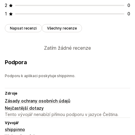
2
0
1
0
Napsat recenzi
Všechny recenze
Zatím žádné recenze
Podpora
Podporu k aplikaci poskytuje shippinno.
Zdroje
Zásady ochrany osobních údajů
Nejčastější dotazy
Tento vývojář nenabízí přímou podporu v jazyce Čeština.
Vývojář
shippinno