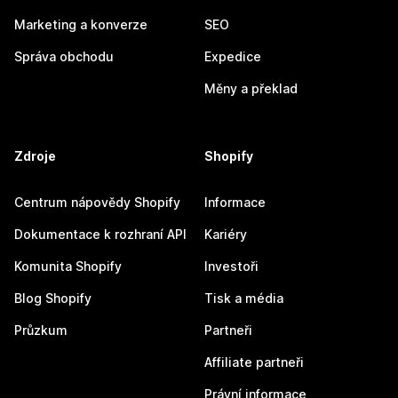
Marketing a konverze
SEO
Správa obchodu
Expedice
Měny a překlad
Zdroje
Shopify
Centrum nápovědy Shopify
Informace
Dokumentace k rozhraní API
Kariéry
Komunita Shopify
Investoři
Blog Shopify
Tisk a média
Průzkum
Partneři
Affiliate partneři
Právní informace