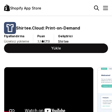
Shopify App Store
Shirtee.Cloud: Print‑on‑Demand
Fiyatlandırma
Puan
Geliştirici
Ücretsiz yükleme
3,1
(71)
Shirtee
Yükle