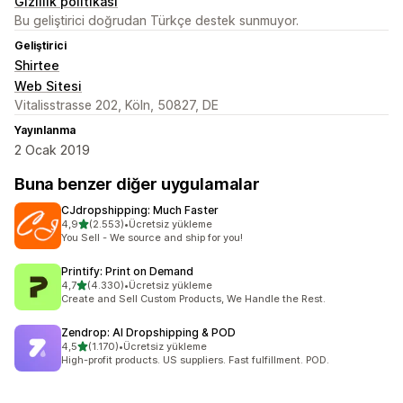
Gizlilik politikası
Bu geliştirici doğrudan Türkçe destek sunmuyor.
Geliştirici
Shirtee
Web Sitesi
Vitalisstrasse 202, Köln, 50827, DE
Yayınlanma
2 Ocak 2019
Buna benzer diğer uygulamalar
CJdropshipping: Much Faster
5 yıldız üzerinden
4,9
(2.553)
•
Ücretsiz yükleme
toplam 2553 değerlendirme
You Sell - We source and ship for you!
Printify: Print on Demand
5 yıldız üzerinden
4,7
(4.330)
•
Ücretsiz yükleme
toplam 4330 değerlendirme
Create and Sell Custom Products, We Handle the Rest.
Zendrop: AI Dropshipping & POD
5 yıldız üzerinden
4,5
(1.170)
•
Ücretsiz yükleme
toplam 1170 değerlendirme
High-profit products. US suppliers. Fast fulfillment. POD.