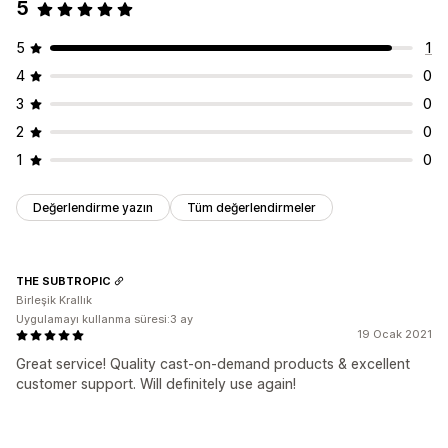
5
5
1
4
0
3
0
2
0
1
0
Değerlendirme yazın
Tüm değerlendirmeler
THE SUBTROPIC
Birleşik Krallık
Uygulamayı kullanma süresi:3 ay
19 Ocak 2021
Great service! Quality cast-on-demand products & excellent
customer support. Will definitely use again!