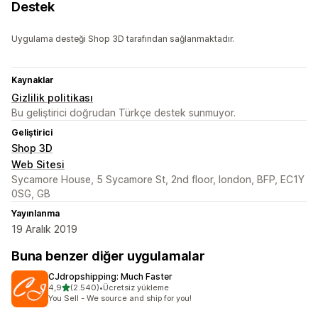
Destek
Uygulama desteği Shop 3D tarafından sağlanmaktadır.
Kaynaklar
Gizlilik politikası
Bu geliştirici doğrudan Türkçe destek sunmuyor.
Geliştirici
Shop 3D
Web Sitesi
Sycamore House, 5 Sycamore St, 2nd floor, london, BFP, EC1Y
0SG, GB
Yayınlanma
19 Aralık 2019
Buna benzer diğer uygulamalar
CJdropshipping: Much Faster
5 yıldız üzerinden
4,9
(2.540)
•
Ücretsiz yükleme
toplam 2540 değerlendirme
You Sell - We source and ship for you!