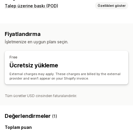
Talep üzerine baskı (POD)
Özellikleri göster
Ürünler
Takı
Çevre dostu
Fiyatlandırma
Kargo seçenekleri
İşletmenize en uygun planı seçin.
Global gönderim
Free
Ücretsiz yükleme
External charges may apply. These charges are billed by the external
provider and won’t appear on your Shopify invoice.
Tüm ücretler USD cinsinden faturalandırılır.
Değerlendirmeler
(1)
Toplam puan