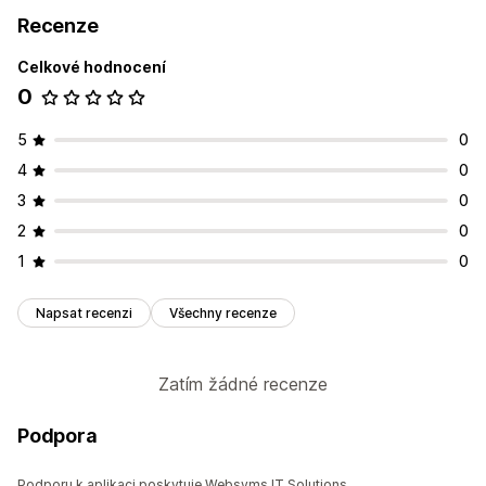
Recenze
Celkové hodnocení
0
5
0
4
0
3
0
2
0
1
0
Napsat recenzi
Všechny recenze
Zatím žádné recenze
Podpora
Podporu k aplikaci poskytuje Websyms IT Solutions.