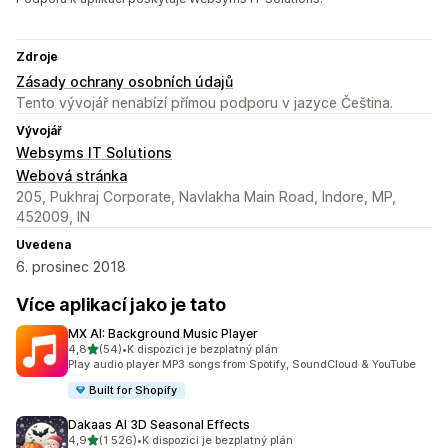
Zdroje
Zásady ochrany osobních údajů
Tento vývojář nenabízí přímou podporu v jazyce Čeština.
Vývojář
Websyms IT Solutions
Webová stránka
205, Pukhraj Corporate, Navlakha Main Road, Indore, MP,
452009, IN
Uvedena
6. prosinec 2018
Více aplikací jako je tato
MX AI: Background Music Player
z 5 hvězd
4,8
(54)
•
K dispozici je bezplatný plán
Celkový počet recenzí: 54
Play audio player MP3 songs from Spotify, SoundCloud & YouTube
Built for Shopify
Dakaas AI 3D Seasonal Effects
z 5 hvězd
4,9
(1 526)
•
K dispozici je bezplatný plán
Celkový počet recenzí: 1526