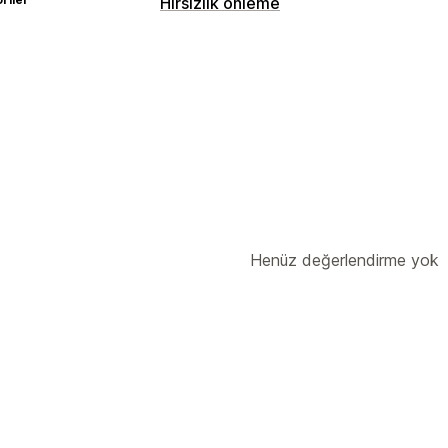
Hırsızlık önleme
Korunan varlıklar
Ürün tanımları
Blog içerikleri
Görsell
SEO içeriği
Web sitesi kodu
Engellenen eylemler
Kopyalama ve yapıştırma
Metin seçi
Görsel kaydetme
Bileşeni inceleme
Geliştirici araçları
Klavye kısayolları
Henüz değerlendirme yok