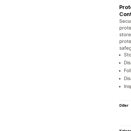
Prot
Cont
Secur
prote
store
prote
safeg
Sto
Dis
Fol
Dis
Ins
Diller
Katego