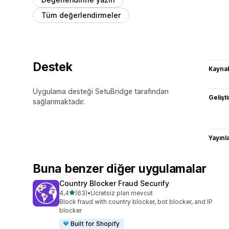
Tüm değerlendirmeler
Destek
Kaynak
Uygulama desteği SetuBridge tarafından
Gelişti
sağlanmaktadır.
Yayın
Buna benzer diğer uygulamalar
Country Blocker Fraud Securify
5 yıldız üzerinden
4,4
(63)
•
Ücretsiz plan mevcut
toplam 63 değerlendirme
Block fraud with country blocker, bot blocker, and IP
blocker
Built for Shopify