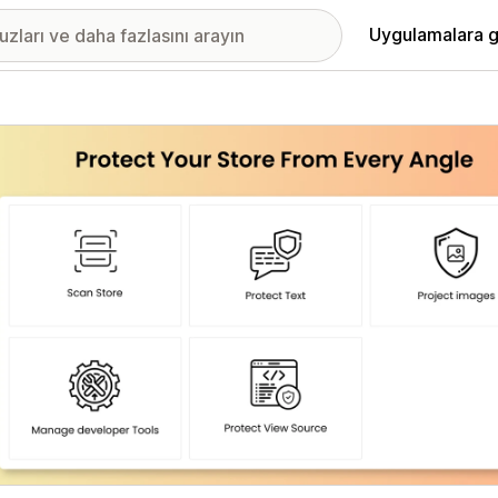
Uygulamalara g
ıkan görsel galerisi