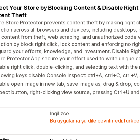
ect Your Store by Blocking Content & Disable Right
ent Theft
e Store Protector prevents content theft by making right cl
ction across all browsers and devices, including desktops, 
 content from theft, web scraping, and unauthorized code vi
ction by block right click, lock content and enforcing no right
uard your efforts, knowledge, and investment. Disable Righ
re Protector App secure your effort used to write unique c
able right click, double-clicking, and selecting text with th
lowing keys disable Console Inspect: ctrl+A, ctrl+C, ctrl+V,
able open image in new tab, save image as, drag & drop, c
pect button, right-clicking view source, pressing Ctrl+U and
İngilizce
Bu uygulama şu dile çevrilmedi:Türkçe
riler