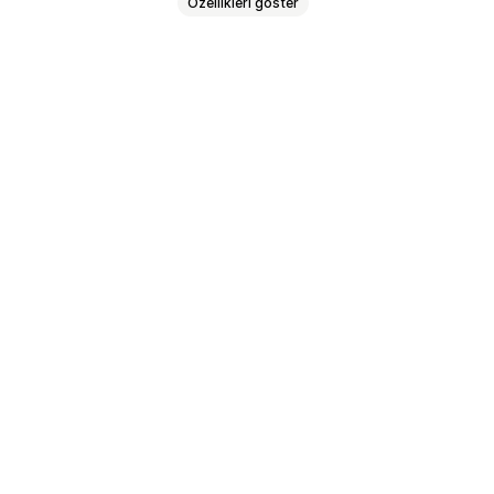
Özellikleri göster
er
Metin
Mağaza verileri
mi
Sağ tıklama
Görsel indirme
Web kazıma
Casus uzantıları