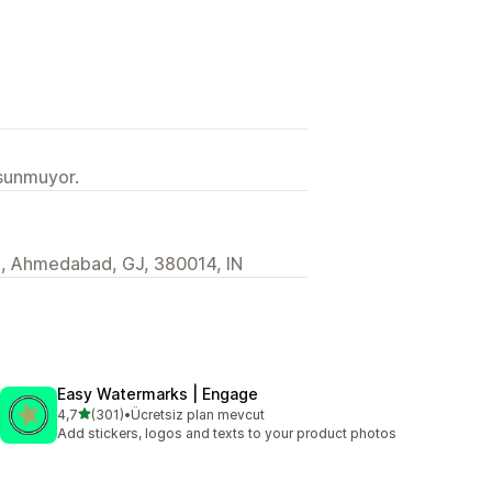
 sunmuyor.
, Ahmedabad, GJ, 380014, IN
Easy Watermarks | Engage
5 yıldız üzerinden
4,7
(301)
•
Ücretsiz plan mevcut
toplam 301 değerlendirme
Add stickers, logos and texts to your product photos