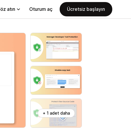
öz atın
Oturum aç
Ücretsiz başlayın
+ 1 adet daha