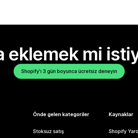
 eklemek mi isti
Shopify'ı 3 gün boyunca ücretsiz deneyin
Önde gelen kategoriler
Kaynaklar
Stoksuz satış
Shopify Yar