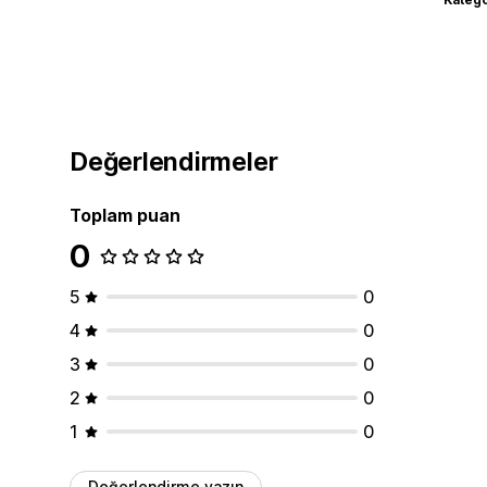
Değerlendirmeler
Toplam puan
0
5
0
4
0
3
0
2
0
1
0
Değerlendirme yazın