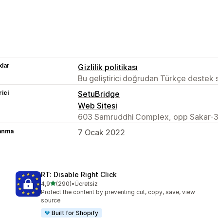
lar
Gizlilik politikası
Bu geliştirici doğrudan Türkçe destek
rici
SetuBridge
Web Sitesi
603 Samruddhi Complex, opp Sakar-3
lanma
7 Ocak 2022
RT: Disable Right Click
5 yıldız üzerinden
4,9
(290)
•
Ücretsiz
toplam 290 değerlendirme
Protect the content by preventing cut, copy, save, view
source
Built for Shopify