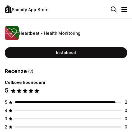
Shopify App Store
Heartbeat ‑ Health Monitoring
Instalovat
Recenze
(2)
Celkové hodnocení
5
5
2
4
0
3
0
2
0