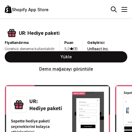
Shopify App Store
UR: Hediye paketi
Fiyatlandırma
Puan
Geliştirici
Ücretsiz deneme kullanılabilir
5,0
(1)
UnReact Inc.
Yükle
Demo mağazayı görüntüle