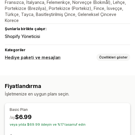
Fransızca, İtalyanca, Felemenkçe, Norveççe (Bokmål), Lehçe,
Portekizce (Brezilya), Portekizce (Portekiz), Fince, İsveççe,
Türkçe, Tayca, Basitleştirilmiş Çince, Geleneksel Çinceve
Korece
Şunlarla birlikte çalışır:
Shopify Yöneticisi
Kategoriler
Hediye paketi ve mesajları
Özellikleri göster
Hediye seçenekleri
Hediye paketi
Fiyatlandırma
İşletmenize en uygun planı seçin.
Basic Plan
$6.99
/ay
veya yılda $69.99 ödeyin ve %17 tasarruf edin