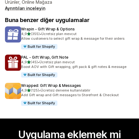
Ürünler, Online Mağaza
Ayrıntıları inceleyin
Buna benzer diğer uygulamalar
Wrapin ‑ Gift Wrap & Options
5 yıldız üzerinden
4,9
(355)
•
Ücretsiz plan mevcut
toplam 355 değerlendirme
Allow customers to select gift wrap & message for their orders
Built for Shopify
PAL ‑ Gift Wrap, Gift Note
5 yıldız üzerinden
4,9
(45)
•
Ücretsiz plan mevcut
toplam 45 değerlendirme
Boost AOV with Gift wrapping, gift pack & gift notes & message
Built for Shopify
Wrapped: Gift Wrap & Messages
5 yıldız üzerinden
4,9
(125)
•
Ücretsiz deneme kullanılabilir
toplam 125 değerlendirme
Add Gift wrap and Gift messages to Storefront & Checkout
Built for Shopify
Uygulama eklemek mi