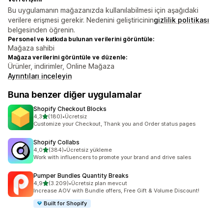
Bu uygulamanın mağazanızda kullanılabilmesi için aşağıdaki
verilere erişmesi gerekir. Nedenini geliştiricinin
gizlilik politikası
belgesinden öğrenin.
Personel ve katkıda bulunan verilerini görüntüle:
Mağaza sahibi
Mağaza verilerini görüntüle ve düzenle:
Ürünler, indirimler, Online Mağaza
Ayrıntıları inceleyin
Buna benzer diğer uygulamalar
Shopify Checkout Blocks
5 yıldız üzerinden
4,3
(180)
•
Ücretsiz
toplam 180 değerlendirme
Customize your Checkout, Thank you and Order status pages
Shopify Collabs
5 yıldız üzerinden
4,0
(384)
•
Ücretsiz yükleme
toplam 384 değerlendirme
Work with influencers to promote your brand and drive sales
Pumper Bundles Quantity Breaks
5 yıldız üzerinden
4,9
(3.209)
•
Ücretsiz plan mevcut
toplam 3209 değerlendirme
Increase AOV with Bundle offers, Free Gift & Volume Discount!
Built for Shopify