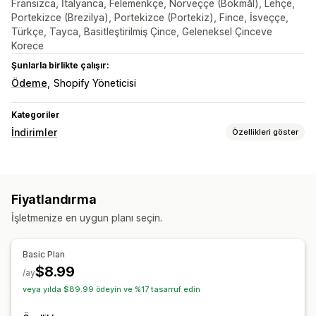
Fransızca, İtalyanca, Felemenkçe, Norveççe (Bokmål), Lehçe,
Portekizce (Brezilya), Portekizce (Portekiz), Fince, İsveççe,
Türkçe, Tayca, Basitleştirilmiş Çince, Geleneksel Çinceve
Korece
Şunlarla birlikte çalışır:
Ödeme
Shopify Yöneticisi
Kategoriler
İndirimler
Özellikleri göster
İndirim türleri
Sabit fiyatlandırma
Sabit indirimler
Yüzdelik indirimler
Fiyatlandırma
Toplu indirimler
Ödemede indirim
İşletmenize en uygun planı seçin.
İndirimleri yönetme
Otomasyonlar
API'ler ve web kancaları
Basic Plan
$8.99
/ay
veya yılda $89.99 ödeyin ve %17 tasarruf edin