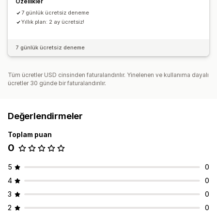
Özellikler
7 günlük ücretsiz deneme
Yıllık plan: 2 ay ücretsiz!
7 günlük ücretsiz deneme
Tüm ücretler USD cinsinden faturalandırılır. Yinelenen ve kullanıma dayalı
ücretler 30 günde bir faturalandırılır.
Değerlendirmeler
Toplam puan
0
5
0
4
0
3
0
2
0