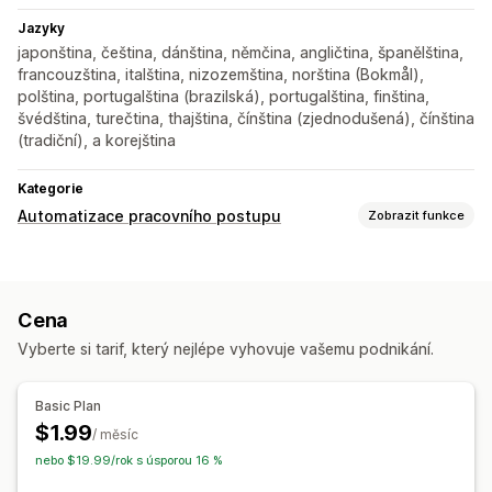
Jazyky
japonština, čeština, dánština, němčina, angličtina, španělština,
francouzština, italština, nizozemština, norština (Bokmål),
polština, portugalština (brazilská), portugalština, finština,
švédština, turečtina, thajština, čínština (zjednodušená), čínština
(tradiční), a korejština
Kategorie
Automatizace pracovního postupu
Zobrazit funkce
Úlohy automatizace
Štítky zákazníků
Cena
Vyberte si tarif, který nejlépe vyhovuje vašemu podnikání.
Basic Plan
$1.99
/ měsíc
nebo $19.99/rok s úsporou 16 %