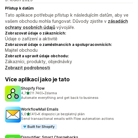
Přístup k datům
Tato aplikace potřebuje přístup k následujícím datům, aby ve
vašem obchodu mohla fungovat. Důvody zjistíte v
zásadách
ochrany osobních údajů
vývojáře.
Zobrazovat údaje o zákaznících:
Údaje o zařízení a aktivitě
Zobrazovat údaje o zaměstnancích a spolupracovnících:
Majitel obchodu
Zobrazit a upravit údaje obchodu:
Zákazníci, produkty, objednávky
Zobrazit podrobnosti
Více aplikací jako je tato
Shopify Flow
z 5 hvězd
4,7
(11 740)
•
Zdarma
Celkový počet recenzí: 11740
Automate everything and get back to business
WorkflowMail Emails
z 5 hvězd
5,0
(41)
•
K dispozici je bezplatný plán
Celkový počet recenzí: 41
Send transactional emails with Flow automation actions
Built for Shopify
Disputifier: Smart Chargebacks