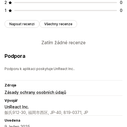
2
0
1
0
Napsat recenzi
Všechny recenze
Zatím žádné recenze
Podpora
Podporu k aplikaci poskytuje UnReact Inc..
Zdroje
Zásady ochrany osobních údajů
Vývojář
UnReact Inc.
飯氏912-30, 福岡市西区, JP-40, 819-0371, JP
Uvedena
9. leden 2025