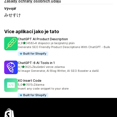
Zásady ochrany osobních údajů
Vývojář
みせすけ
Více aplikací jako je tato
ChatGPT AI Product Description
z 5 hvězd
4,9
(458)
•
K dispozici je bezplatný plán
Celkový počet recenzí: 458
Generate SEO Friendly Product Descriptions With ChatGPT - Bulk
Built for Shopify
ChatGPT: 6 AI Tools in 1
z 5 hvězd
4,1
(62)
•
Zkušební verze zdarma
Celkový počet recenzí: 62
AI Image Generator, AI Blog Writer, AI SEO Booster a další.
XO Insert Code
z 5 hvězd
5,0
(101)
•
Zdarma
Celkový počet recenzí: 101
Insert any code snippet to your store
Built for Shopify