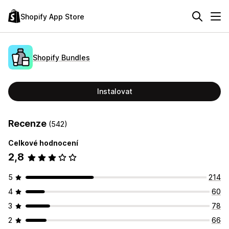
Shopify App Store
Shopify Bundles
Instalovat
Recenze
(542)
Celkové hodnocení
2,8
5
214
4
60
3
78
2
66