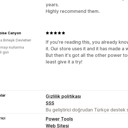
years.
Highly recommend them.
oise Canyon
 Birleşik Devletleri
If you're reading this, you already kno
mayı kullanma
it. Our store uses it and it has made a w
:9 gün
But then it's got all the other power t
least give it a try!
lar
Gizlilik politikası
SSS
Bu geliştirici doğrudan Türkçe destek
rici
Power Tools
Web Sitesi