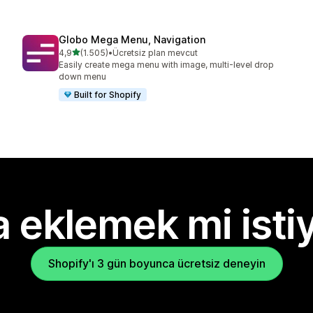
Globo Mega Menu, Navigation
5 yıldız üzerinden
4,9
(1.505)
•
Ücretsiz plan mevcut
toplam 1505 değerlendirme
Easily create mega menu with image, multi-level drop
down menu
Built for Shopify
 eklemek mi isti
Shopify'ı 3 gün boyunca ücretsiz deneyin