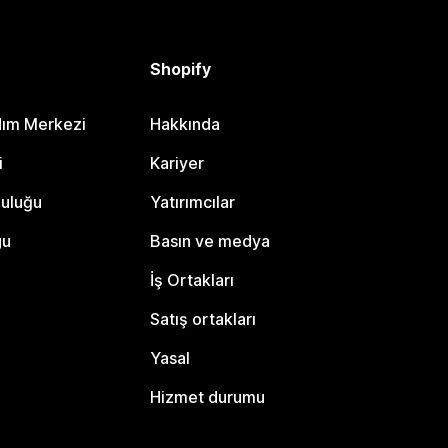
Shopify
dım Merkezi
Hakkında
i
Kariyer
luluğu
Yatırımcılar
gu
Basın ve medya
İş Ortakları
Satış ortakları
Yasal
Hizmet durumu