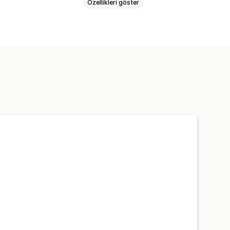
Özellikleri göster
uğu
Küçük resim
llar
Ürünleri pinle
Aşağı kaydırma
pışkan menü çubuğu
ler
Filtreleme
 yazı tipi
Özel simgeler
Toplu düzenleme
Script
Çoklu dil
Mobil duyarlı
SEO