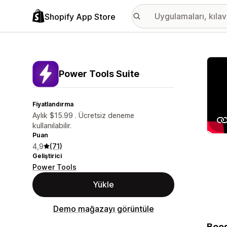
Shopify App Store
Öne ç
Power Tools Suite
Fiyatlandırma
Aylık $15.99 . Ücretsiz deneme
kullanılabilir.
Puan
4,9
(71)
Geliştirici
Power Tools
Yükle
Demo mağazayı görüntüle
Boos