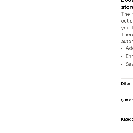
stor
The m
out p
you. 
There
autom
Add
Enh
Sav
Diller
Şunlarl
Katego