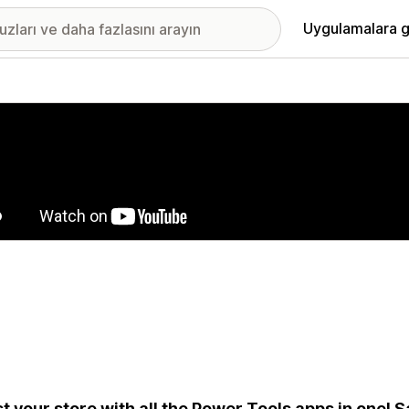
Uygulamalara g
ıkan görsel galerisi
t your store with all the Power Tools apps in one!