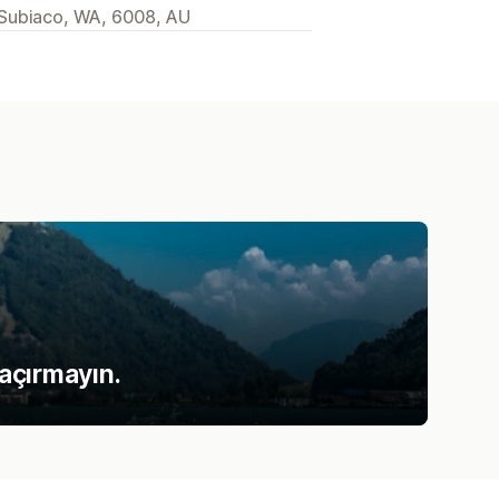
 Subiaco, WA, 6008, AU
kaçırmayın.