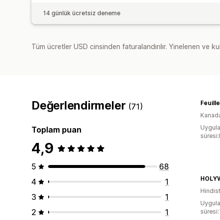
14 günlük ücretsiz deneme
Tüm ücretler USD cinsinden faturalandırılır. Yinelenen ve kul
Değerlendirmeler
Feuill
(71)
Kanad
Uygula
Toplam puan
süresi
4,9
5
68
HOLY
4
1
Hindis
3
1
Uygula
2
1
süresi: