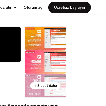
öz atın
Oturum aç
Ücretsiz başlayın
+ 3 adet daha
 Save time and automate your