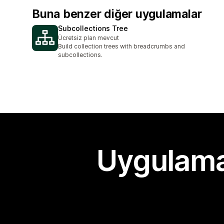
Buna benzer diğer uygulamalar
Subcollections Tree
Ücretsiz plan mevcut
Build collection trees with breadcrumbs and
subcollections.
Uygulama