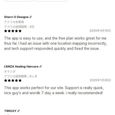
Sherri O Designs
アメリカ合衆国
アプリの使用期間：4日
2025年4月16日
The app is easy to use, and the free plan works great for me
thus far. I had an issue with one location mapping incorrectly,
and tech support responded quickly and fixed the issue.
L'ANZA Healing Haircare
オランダ
アプリの使用期間：6ヶ月
2025年1月26日
This app works perfect for our site. Support is really quick,
nice guy's and wordk 7 day a week. i really recommended!
TWIGGY