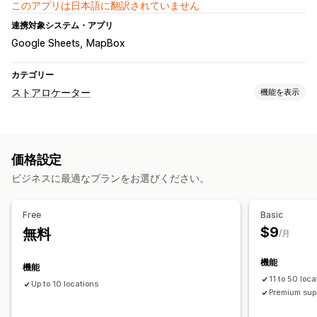
このアプリは日本語に翻訳されていません
連携対象システム・アプリ
Google Sheets
MapBox
カテゴリー
ストアロケーター
機能を表示
表示オプション
ロケーターページ
価格設定
検索と絞り込み
ビジネスに最適なプランをお選びください。
ロケーション検索
ジオロケーション
Free
Basic
$9
無料
/月
機能
機能
11 to 50 loca
Up to 10 locations
Premium sup