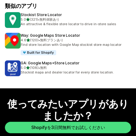
類似のアプリ
Stockist Store Locator
5つ星中
5.0
(321)
•
無料体験あり
合計レビュー数：321件
An attractive & flexible store locator to drive in-store sales
Way: Google Maps Store Locator
5つ星中
4.6
(120)
•
無料プランあり
合計レビュー数：120件
Find store location with Google Map stockist store map locator
Built for Shopify
GA: Google Maps+Store Locator
5つ星中
5.0
(108)
•
無料
合計レビュー数：108件
Stockist mapa and dealer locator for every store location.
使ってみたいアプリがあり
ましたか？
Shopifyを3日間無料でお試しください