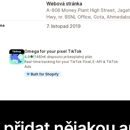
Webová stránka
A-806 Money Plant High Street, Jagat
Hwy, nr. BSNL Office, Gota, Ahmedaba
na
7. listopad 2019
Omega for your pixel TikTok
z 5 hvězd
4,9
(146)
•
K dispozici je bezplatný plán
Celkový počet recenzí: 146
Real-time tracking for your TikTok Pixel, E-API & TikTok
Ads
Built for Shopify
přidat nějakou a