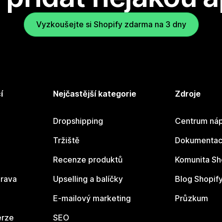
Vyzkoušejte si Shopify zdarma na 3 dny
í
Nejčastější kategorie
Zdroje
Dropshipping
Centrum náp
Tržiště
Dokumentace
Recenze produktů
Komunita Sh
rava
Upselling a balíčky
Blog Shopif
E-mailový marketing
Průzkum
erze
SEO