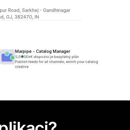
pur Road, Sarkhej - Gandhinagar
d, GJ, 382470, IN
Marpipe ‑ Catalog Manager
z 5 hvězd
5,0
(6)
•
K dispozici je bezplatný plán
Celkový počet recenzí: 6
Publish feeds for all channels, enrich your catalog
creative
plikaci?