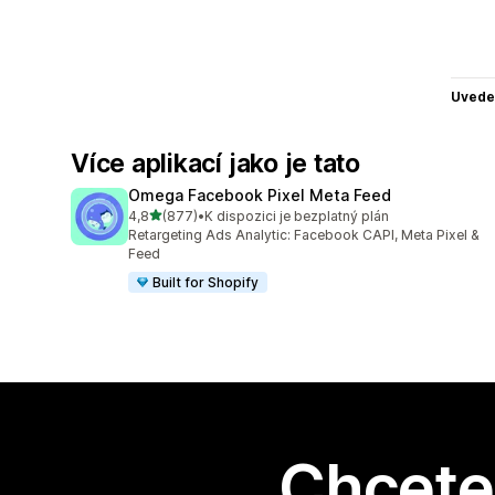
Uvede
Více aplikací jako je tato
Omega Facebook Pixel Meta Feed
z 5 hvězd
4,8
(877)
•
K dispozici je bezplatný plán
Celkový počet recenzí: 877
Retargeting Ads Analytic: Facebook CAPI, Meta Pixel &
Feed
Built for Shopify
Chcete 