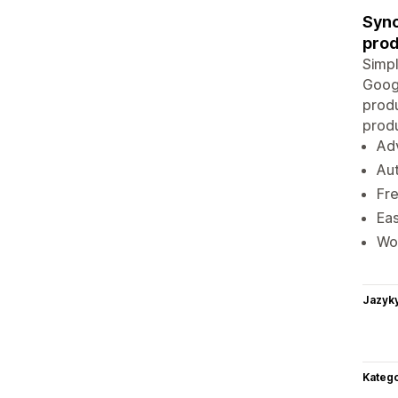
Sync
prod
Simpl
Googl
produ
prod
Adv
Aut
Fre
Eas
Wo
Jazyk
Katego