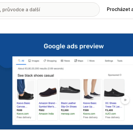
Procházet 
ie propagovaných obrázků