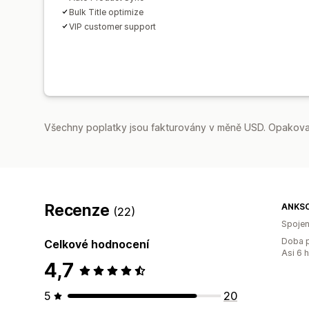
Bulk Title optimize
VIP customer support
Všechny poplatky jsou fakturovány v měně USD. Opakovan
Recenze
ANKS
(22)
Spojen
Doba p
Celkové hodnocení
Asi 6 
4,7
5
20