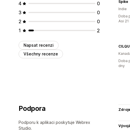
Spike
4
0
Indie
3
0
Doba p
2
0
Asi 21
1
2
Napsat recenzi
CILQU
Všechny recenze
Kanad
Doba p
dny
Podpora
Zdroj
Podporu k aplikaci poskytuje Webrex
Vývojá
Studio.