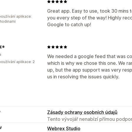
Great app. Easy to use, took 30 mins t
oužívání aplikace:
you every step of the way! Highly rec
 hodinami
Google to catch up!
E®
a
We needed a google feed that was com
oužívání aplikace: 2
which is why we chose this one. We ran 
up, but the app support was very resp
us in resolving the issues quickly.
e
Zásady ochrany osobních údajů
Tento vývojář nenabízí přímou podpor
ř
Webrex Studio