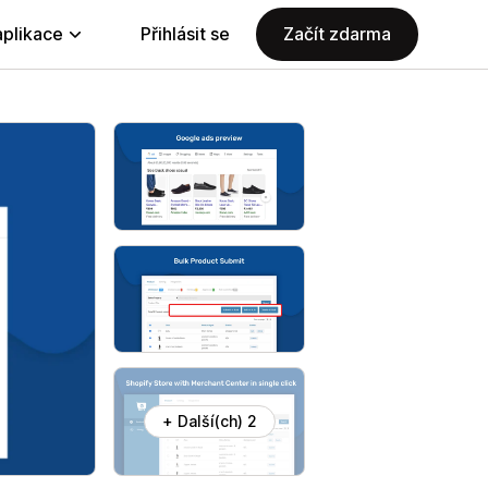
aplikace
Přihlásit se
Začít zdarma
+ Další(ch) 2