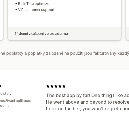
Bulk Title optimize
VIP customer support
14denní zkušební verze zdarma
é poplatky a poplatky založené na použití jsou fakturovány každý
O
é státy
The best app by far! One thing I like a
oužívání aplikace:
He went above and beyond to resolve m
hodinami
Look no further, you won't regret choo