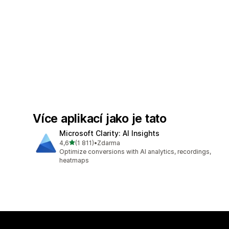
Více aplikací jako je tato
Microsoft Clarity: AI Insights
z 5 hvězd
4,6
(1 811)
•
Zdarma
Celkový počet recenzí: 1811
Optimize conversions with AI analytics, recordings,
heatmaps