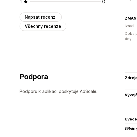
1
0
Napsat recenzi
ZMAN
Všechny recenze
Izrael
Doba p
dny
Podpora
Zdroj
Podporu k aplikaci poskytuje AdScale.
Vývojá
Uvede
Přístu