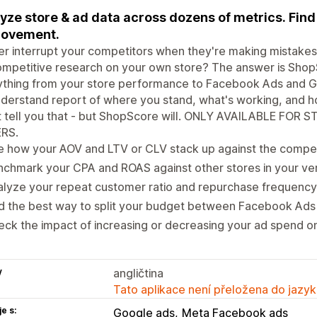
yze store & ad data across dozens of metrics. Find 
rovement.
r interrupt your competitors when they're making mistakes
ompetitive research on your own store? The answer is Sh
thing from your store performance to Facebook Ads and Go
derstand report of where you stand, what's working, and h
t tell you that - but ShopScore will. ONLY AVAILABLE FO
RS.
 how your AOV and LTV or CLV stack up against the compet
chmark your CPA and ROAS against other stores in your ver
lyze your repeat customer ratio and repurchase frequency
nd the best way to split your budget between Facebook Ad
ck the impact of increasing or decreasing your ad spend o
y
angličtina
Tato aplikace není přeložena do jazyk
e s:
Google ads
Meta Facebook ads