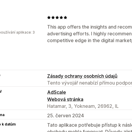
This app offers the insights and rec
oužívání aplikace: 3
advertising efforts. I highly recommen
competitive edge in the digital market
e
Zásady ochrany osobních údajů
Tento vývojář nenabízí přímou podpor
ř
AdScale
Webová stránka
Hatamar, 3, Yokneam, 26962, IL
na
25. červen 2024
p k datům
Tato aplikace potřebuje přístup k ná
obchodu mohla fungovat. Důvody zjist