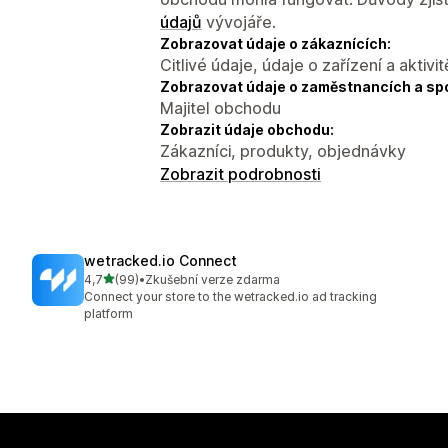
údajů
vývojáře.
Zobrazovat údaje o zákaznících:
Citlivé údaje, údaje o zařízení a aktivit
Zobrazovat údaje o zaměstnancích a sp
Majitel obchodu
Zobrazit údaje obchodu:
Zákazníci, produkty, objednávky
Zobrazit podrobnosti
wetracked.io Connect
z 5 hvězd
4,7
(99)
•
Zkušební verze zdarma
Celkový počet recenzí: 99
Connect your store to the wetracked.io ad tracking
platform