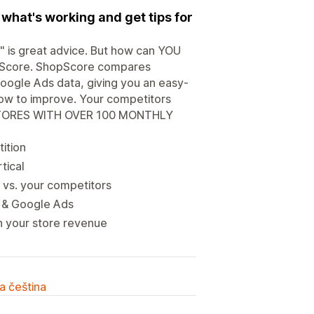
what's working and get tips for
" is great advice. But how can YOU
opScore. ShopScore compares
ogle Ads data, giving you an easy-
ow to improve. Your competitors
R STORES WITH OVER 100 MONTHLY
ition
tical
 vs. your competitors
s & Google Ads
n your store revenue
a čeština