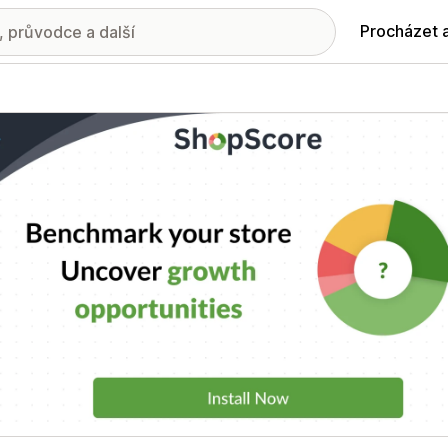
Procházet 
ie propagovaných obrázků