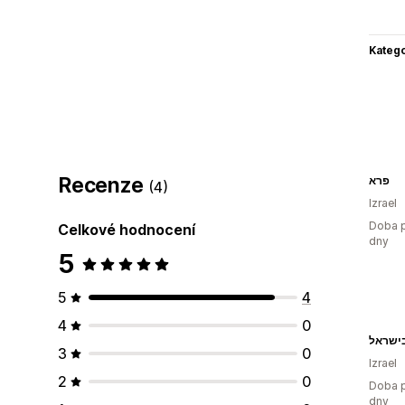
Katego
Recenze
פרא
(4)
Izrael
Doba p
Celkové hodnocení
dny
5
5
4
4
0
3
0
Izrael
2
0
Doba p
dny