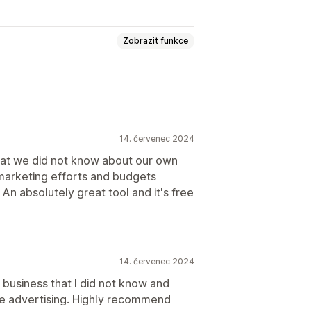
Zobrazit funkce
rnosti
14. červenec 2024
informace o zisku
s that we did not know about our own
marketing efforts and budgets
n absolutely great tool and it's free
14. červenec 2024
business that I did not know and
e advertising. Highly recommend