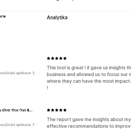
rie
Analytika
Chování zákazníků
Celoživotní hodnota (LTV)
Analýza vě
Marketing a prodej
Přehledy pomocí AI
ROAS
Užitečné 
This tool is great ! it gave us insight
Vizuály a výkazy
oužívání aplikace: 3
business and allowed us to focus our 
Srovnávací testy
Historická analýza
where they can have the most impact. A
!
סנדלי סולט ווטר & נעלי אולד סולס בישראל
The report gave me insights about my 
oužívání aplikace: 7
effective recommendations to improv