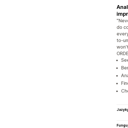
Anal
imp
"Neve
do c
every
to-un
won'
ORDE
See
Ben
Ana
Fi
Che
Jazyk
Funguj