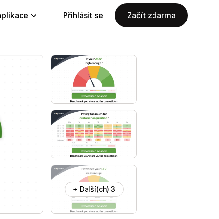
aplikace
Přihlásit se
Začít zdarma
+ Další(ch) 3