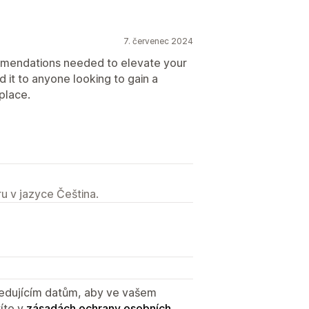
7. červenec 2024
ommendations needed to elevate your
d it to anyone looking to gain a
place.
u v jazyce Čeština.
sledujícím datům, aby ve vašem
íte v
zásadách ochrany osobních