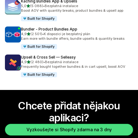
Kaching Bundles App & Upsells
z 5 hvězd
5,0
(5 088)
•
Bezplatná instalace
Celkový počet recenzí: 5088
Boost AOV with quantity breaks, product bundles & upsell app
Built for Shopify
Bundler ‑ Product Bundles App
z 5 hvězd
4,9
(2 501)
•
K dispozici je bezplatný plán
Celkový počet recenzí: 2501
Earn more with bundle offers, bundle upsells & quantity breaks
Built for Shopify
Upsell & Cross Sell — Selleasy
z 5 hvězd
4,9
(2 480)
•
Bezplatná instalace
Celkový počet recenzí: 2480
Frequently bought together bundles & in cart upsell, boost AOV
Built for Shopify
Chcete přidat nějakou
aplikaci?
Vyzkoušejte si Shopify zdarma na 3 dny