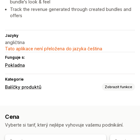
bundle's look & feel
Track the revenue generated through created bundles and
offers
Jazyky
angličtina
Tato aplikace není přeložena do jazyka čeština
Funguje s:
Pokladna
Kategorie
Balíčky produktů
Zobrazit funkce
Typy balíčků
Fixní balíčky
Vícenásobná balení
Balíčky Mix and Match
Cena
Balíčky variant
Balíčky s nekonečnými možnostmi
Vyberte si tarif, který nejlépe vyhovuje vašemu podnikání.
Vytvoření balení
Mystery boxy
Balení se vzorky
Upsellingové balíčky
Cross-sellingové balíčky