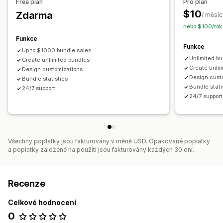
Free plan
Pro plan
Související produkty
Digitální produkty
Fyzické produkty
$10
Zdarma
/ měsíc
Vlastní balíčky
nebo $100/rok 
Ceny, které můžete nastavit
Funkce
Funkce
Pevné nacenění
Úrovňové oceňování
Up to $1000 bundle sales
Unlimited bu
Cenové hladiny množství
Create unlimited bundles
Slevy
Množstevní slevy
Create unli
Design customizations
Procentuální slevy
Slevy na košík
Hromadné nacenění
Design cust
Bundle statistics
Dynamické nacenění
Vlastní nacenění
Bundle stati
24/7 support
24/7 support
Všechny poplatky jsou fakturovány v měně USD. Opakované poplatky
a poplatky založené na použití jsou fakturovány každých 30 dní.
Recenze
Celkové hodnocení
0