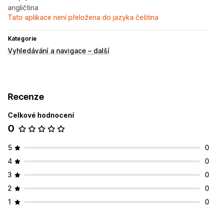
angličtina
Tato aplikace není přeložena do jazyka čeština
Kategorie
Vyhledávání a navigace – další
Recenze
Celkové hodnocení
0
5
0
4
0
3
0
2
0
1
0