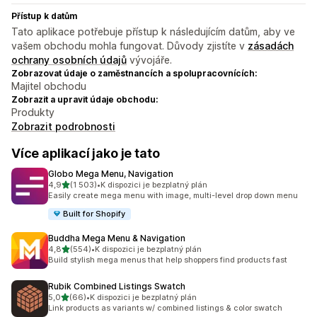
Přístup k datům
Tato aplikace potřebuje přístup k následujícím datům, aby ve
vašem obchodu mohla fungovat. Důvody zjistíte v
zásadách
ochrany osobních údajů
vývojáře.
Zobrazovat údaje o zaměstnancích a spolupracovnících:
Majitel obchodu
Zobrazit a upravit údaje obchodu:
Produkty
Zobrazit podrobnosti
Více aplikací jako je tato
Globo Mega Menu, Navigation
z 5 hvězd
4,9
(1 503)
•
K dispozici je bezplatný plán
Celkový počet recenzí: 1503
Easily create mega menu with image, multi-level drop down menu
Built for Shopify
Buddha Mega Menu & Navigation
z 5 hvězd
4,8
(554)
•
K dispozici je bezplatný plán
Celkový počet recenzí: 554
Build stylish mega menus that help shoppers find products fast
Rubik Combined Listings Swatch
z 5 hvězd
5,0
(66)
•
K dispozici je bezplatný plán
Celkový počet recenzí: 66
Link products as variants w/ combined listings & color swatch