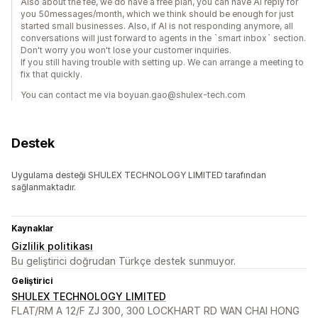
Also about the fee, we do have a free plan, you can have AI reply for
you 50messages/month, which we think should be enough for just
started small businesses. Also, if AI is not responding anymore, all
conversations will just forward to agents in the `smart inbox` section.
Don't worry you won't lose your customer inquiries.
If you still having trouble with setting up. We can arrange a meeting to
fix that quickly.
You can contact me via boyuan.gao@shulex-tech.com
Destek
Uygulama desteği SHULEX TECHNOLOGY LIMITED tarafından
sağlanmaktadır.
Kaynaklar
Gizlilik politikası
Bu geliştirici doğrudan Türkçe destek sunmuyor.
Geliştirici
SHULEX TECHNOLOGY LIMITED
FLAT/RM A 12/F ZJ 300, 300 LOCKHART RD WAN CHAI HONG