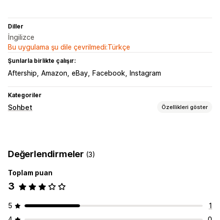
Diller
İngilizce
Bu uygulama şu dile çevrilmedi:Türkçe
Şunlarla birlikte çalışır:
Aftership
Amazon
eBay
Facebook
Instagram
Kategoriler
Sohbet
Özellikleri göster
Gerçek zamanlı mesajlaşma
Yapay zeka sohbet botu
Canlı sohbet
E-posta sohbeti
Değerlendirmeler
(3)
Çoklu dil
Gerçek zamanlı çeviri
Davranış takibi
Toplam puan
Otomatik yanıtlar
3
İndirimler
SSS
Karşılama
Ürün önerileri
Hızlı yanıtlar
Değerlendirme talepleri
Sipariş güncellemeleri
5
1
Yukarı satış
Metin dökümü gönder
4
0