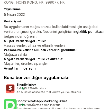
KONG., HONG KONG, HK, 999077, HK
Yayınlanma
5 Nisan 2022
Veri erişimi
Bu uygulamanın mağazanızda kullanılabilmesi için aşağıdaki
verilere erişmesi gerekir. Nedenini geliştiricinin
gizlilik politikası
belgesinden öğrenin.
Müşteri verilerini görüntüle:
Hassas veriler, cihaz ve etkinlik verileri
Personel ve katkıda bulunan verilerini görüntüle:
Mağaza sahibi
Mağaza verilerini görüntüle ve düzenle:
Müşteriler, ürünler, siparişler
Ayrıntıları inceleyin
Buna benzer diğer uygulamalar
Shopify Inbox
5 yıldız üzerinden
4,6
(5.478)
•
Ücretsiz
toplam 5478 değerlendirme
An AI sales associate that knows your customers
Dondy: WhatsApp Marketing+Chat
5 yıldız üzerinden
4,8
(770)
•
Ücretsiz plan mevcut
toplam 770 değerlendirme
Abandoned cart recovery, AI agent & automations on WhatsApp