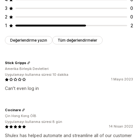
Özelleştirme
3
0
Renk ve yazı tipi
Emojiler ve çıkartmalar
2
0
Sohbet penceresi
Hoş geldiniz mesajları
1
2
Sohbet düğmeleri
Sohbet akışları
Aracı avatarı
Değerlendirme yazın
Tüm değerlendirmeler
Stick Gripps
Amerika Birleşik Devletleri
Uygulamayı kullanma süresi:10 dakika
1 Mayıs 2023
Can't even log in
Cocinare
Çin Hong Kong ÖİB
Uygulamayı kullanma süresi:8 gün
14 Nisan 2022
Shulex has helped automate and streamline all of our customer