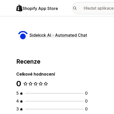
Shopify App Store
Sidekick AI ‑ Automated Chat
Recenze
Celkové hodnocení
0
5
0
4
0
3
0