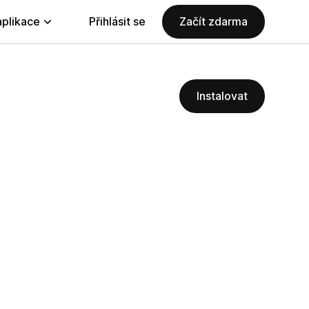
aplikace
Přihlásit se
Začít zdarma
Instalovat