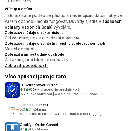
13. únor 2026
Přístup k datům
Tato aplikace potřebuje přístup k následujícím datům, aby ve
vašem obchodu mohla fungovat. Důvody zjistíte v
zásadách
ochrany osobních údajů
vývojáře.
Zobrazovat údaje o zákaznících:
Citlivé údaje, údaje o zařízení a aktivitě
Zobrazovat údaje o zaměstnancích a spolupracovnících:
Majitel obchodu
Zobrazit a upravit údaje obchodu:
Zákazníci, produkty, objednávky
Zobrazit podrobnosti
Více aplikací jako je tato
EU Withdrawal Button
z 5 hvězd
4,9
(88)
•
K dispozici je bezplatný plán
Celkový počet recenzí: 88
In 2 clicks activated | widerruf button | EU 2023/2673
Deshi Fulfillment
z 5 hvězd
5,0
(1)
•
Zdarma
Celkový počet recenzí: 1
Streamline fulfillment with automated order tagging.
Codify ‑ Order Cancel
z 5 hvězd
4,1
(43)
•
Zdarma