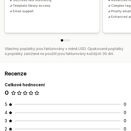
Success rate monitoring
Advanced mu
Template library access
Complex tag
Email support
Priority emai
Enhanced an
Všechny poplatky jsou fakturovány v měně USD. Opakované poplatky
a poplatky založené na použití jsou fakturovány každých 30 dní.
Recenze
Celkové hodnocení
0
5
0
4
0
3
0
2
0