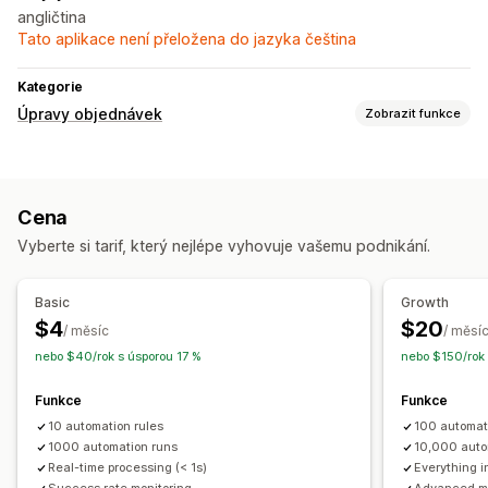
angličtina
Tato aplikace není přeložena do jazyka čeština
Kategorie
Úpravy objednávek
Zobrazit funkce
Řízení objednávek
Aktualizace stavu
Označování štítky
Filtrování
Cena
Vyberte si tarif, který nejlépe vyhovuje vašemu podnikání.
Basic
Growth
$4
$20
/ měsíc
/ měsí
nebo $40/rok s úsporou 17 %
nebo $150/rok
Funkce
Funkce
10 automation rules
100 automat
1000 automation runs
10,000 auto
Real-time processing (< 1s)
Everything i