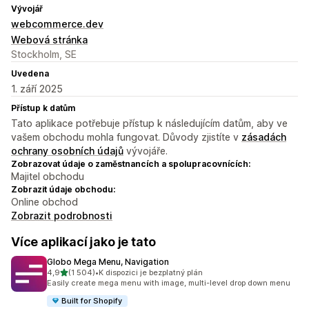
Vývojář
webcommerce.dev
Webová stránka
Stockholm, SE
Uvedena
1. září 2025
Přístup k datům
Tato aplikace potřebuje přístup k následujícím datům, aby ve
vašem obchodu mohla fungovat. Důvody zjistíte v
zásadách
ochrany osobních údajů
vývojáře.
Zobrazovat údaje o zaměstnancích a spolupracovnících:
Majitel obchodu
Zobrazit údaje obchodu:
Online obchod
Zobrazit podrobnosti
Více aplikací jako je tato
Globo Mega Menu, Navigation
z 5 hvězd
4,9
(1 504)
•
K dispozici je bezplatný plán
Celkový počet recenzí: 1504
Easily create mega menu with image, multi-level drop down menu
Built for Shopify