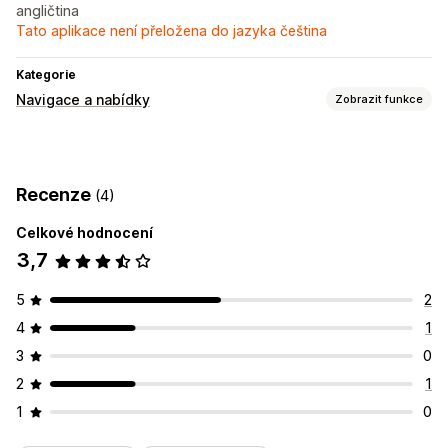
angličtina
Tato aplikace není přeložena do jazyka čeština
Kategorie
Navigace a nabídky
Zobrazit funkce
Styl nabídek
Mobilní nabídka
Rozbalovací nabídka
Karty
Strom
Recenze
(4)
Prohlížení
Celkové hodnocení
Navigační drobečky
3,7
Přizpůsobení
Barva a písmo
Odznaky a štítky
5
2
Responzivní design pro mobilní zařízení
4
1
3
0
2
1
1
0