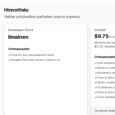
Täydentävät toistotilaukset
Käyttöoikeustilaukset
Tarjottavat palkkiot
Hinnoittelu
Jäsenyydet
Palvelut
Digitaaliset tuotteet
Pisteet
Alennukset
Kupongit
Cash back
Kauppakrediitti
Valitse yrityksellesi parhaiten sopiva sopimus.
Fyysiset tuotteet
Mukautetut toistotilaukset
POS-palkkiot
Toimitushinnat
Ilmainen toimitus
Hinnoitteluvaihtoehdot
Ilmaiset tuotteet
Varhainen käyttöoikeus
Developer Store
Growth
Toistuvat maksut
Toistotilaa ja säästä
Kiinteä hinnoittelu
Käyttö yksinoikeudella
Jäsenyysedut
Tapahtumat
$9.75
Ilmainen
/kuu
Porrastettu hinnoittelu
Freemium
Kokeilujaksot
Palvelut
Mukautetut palkkiot
Monthly fee fo
Kertamaksu
Mukautettu hinnoittelu
$0.30. Member
Ominaisuudet
Free for any development store
Ominaisuude
Shopify Plus test stores, contact us
Sell unlimit
Restrict con
Automatic p
Free or disc
Store credit
Customize a
Free or disc
Give member
14 päivän mak