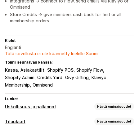
Integrations → connect to Flow, send emails via Klaviyo or
Omnisend
Store Credits → give members cash back for first or all
membership orders
Kielet
Englanti
Tätä sovellusta ei ole käännetty kielelle Suomi
Toimii seuraavan kanssa:
Kassa
Asiakastilit
Shopify POS
Shopify Flow
Shopify Admin
Credits Yard
Givy Gifting
Klaviyo
Membership
Omnisend
Luokat
Uskollisuus ja palkinnot
Näytä ominaisuudet
Ohjelmatyypit
Tilaukset
Näytä ominaisuudet
Palkitsemisohjelmat
Jäsenyydet
VIP-tasot
Tilaukset
Toistotilaustyypit
Cash back -ohjelmat
Digilompakot
Mukautetut ohjelmat