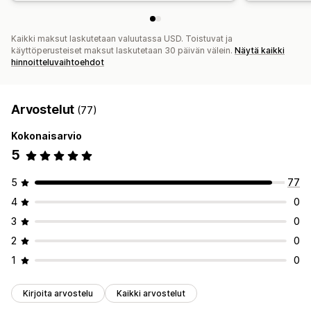
Kaikki maksut laskutetaan valuutassa USD. Toistuvat ja
käyttöperusteiset maksut laskutetaan 30 päivän välein.
Näytä kaikki
hinnoitteluvaihtoehdot
Arvostelut
(77)
Kokonaisarvio
5
5
77
4
0
3
0
2
0
1
0
Kirjoita arvostelu
Kaikki arvostelut