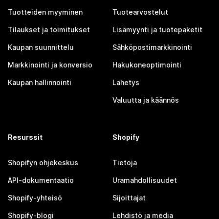
Tuotteiden myyminen
Tuotearvostelut
Tilaukset ja toimitukset
Lisämyynti ja tuotepaketit
Kaupan suunnittelu
Sähköpostimarkkinointi
Markkinointi ja konversio
Hakukoneoptimointi
Kaupan hallinnointi
Lähetys
Valuutta ja käännös
Resurssit
Shopify
Shopifyn ohjekeskus
Tietoja
API-dokumentaatio
Uramahdollisuudet
Shopify-yhteisö
Sijoittajat
Shopify-blogi
Lehdistö ja media