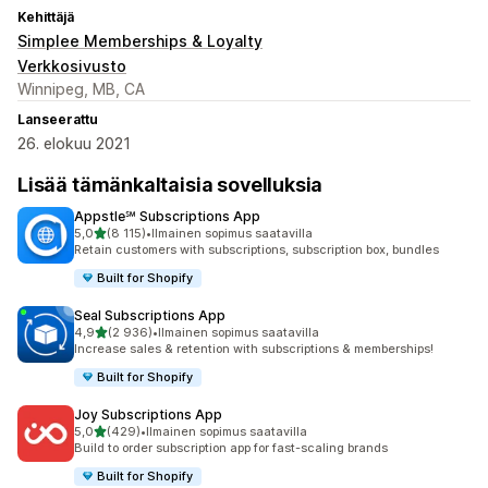
Kehittäjä
Simplee Memberships & Loyalty
Verkkosivusto
Winnipeg, MB, CA
Lanseerattu
26. elokuu 2021
Lisää tämänkaltaisia sovelluksia
Appstle℠ Subscriptions App
/ 5 tähteä
5,0
(8 115)
•
Ilmainen sopimus saatavilla
8115 arvostelua yhteensä
Retain customers with subscriptions, subscription box, bundles
Built for Shopify
Seal Subscriptions App
/ 5 tähteä
4,9
(2 936)
•
Ilmainen sopimus saatavilla
2936 arvostelua yhteensä
Increase sales & retention with subscriptions & memberships!
Built for Shopify
Joy Subscriptions App
/ 5 tähteä
5,0
(429)
•
Ilmainen sopimus saatavilla
429 arvostelua yhteensä
Build to order subscription app for fast-scaling brands
Built for Shopify