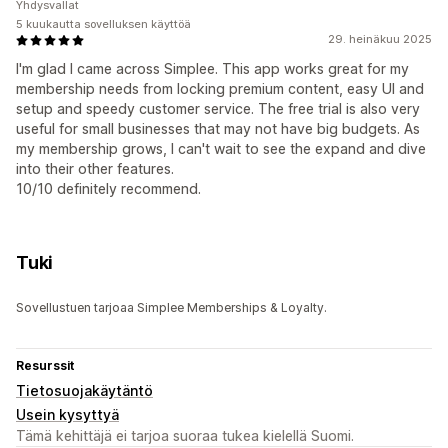
Yhdysvallat
5 kuukautta sovelluksen käyttöä
29. heinäkuu 2025
I'm glad I came across Simplee. This app works great for my
membership needs from locking premium content, easy UI and
setup and speedy customer service. The free trial is also very
useful for small businesses that may not have big budgets. As
my membership grows, I can't wait to see the expand and dive
into their other features.
10/10 definitely recommend.
Tuki
Sovellustuen tarjoaa Simplee Memberships & Loyalty.
Resurssit
Tietosuojakäytäntö
Usein kysyttyä
Tämä kehittäjä ei tarjoa suoraa tukea kielellä Suomi.