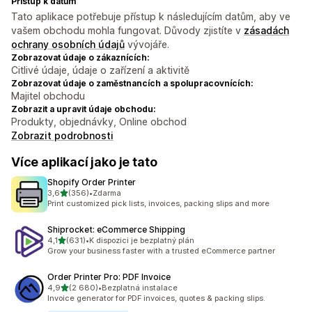
Přístup k datům
Tato aplikace potřebuje přístup k následujícím datům, aby ve
vašem obchodu mohla fungovat. Důvody zjistíte v
zásadách
ochrany osobních údajů
vývojáře.
Zobrazovat údaje o zákaznících:
Citlivé údaje, údaje o zařízení a aktivitě
Zobrazovat údaje o zaměstnancích a spolupracovnících:
Majitel obchodu
Zobrazit a upravit údaje obchodu:
Produkty, objednávky, Online obchod
Zobrazit podrobnosti
Více aplikací jako je tato
Shopify Order Printer
z 5 hvězd
3,6
(356)
•
Zdarma
Celkový počet recenzí: 356
Print customized pick lists, invoices, packing slips and more
Shiprocket: eCommerce Shipping
z 5 hvězd
4,1
(631)
•
K dispozici je bezplatný plán
Celkový počet recenzí: 631
Grow your business faster with a trusted eCommerce partner
Order Printer Pro: PDF Invoice
z 5 hvězd
4,9
(2 680)
•
Bezplatná instalace
Celkový počet recenzí: 2680
Invoice generator for PDF invoices, quotes & packing slips.