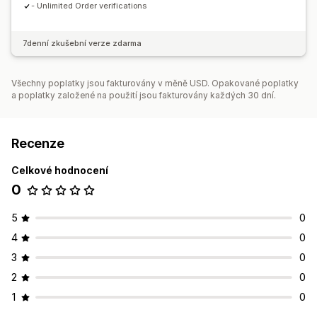
- Unlimited Order verifications
7denní zkušební verze zdarma
Všechny poplatky jsou fakturovány v měně USD. Opakované poplatky
a poplatky založené na použití jsou fakturovány každých 30 dní.
Recenze
Celkové hodnocení
0
5
0
4
0
3
0
2
0
1
0