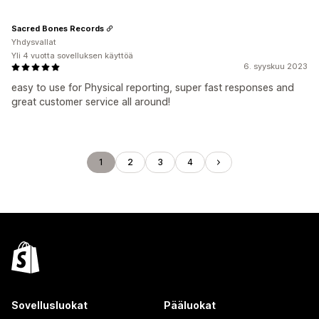
Sacred Bones Records
Yhdysvallat
Yli 4 vuotta sovelluksen käyttöä
6. syyskuu 2023
easy to use for Physical reporting, super fast responses and
great customer service all around!
1
2
3
4
Sovellusluokat
Pääluokat