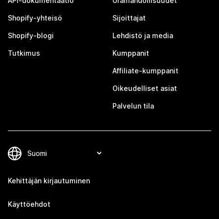
API-dokumentaatio
Uramahdollisuudet
Shopify-yhteisö
Sijoittajat
Shopify-blogi
Lehdistö ja media
Tutkimus
Kumppanit
Affiliate-kumppanit
Oikeudelliset asiat
Palvelun tila
Kehittäjän kirjautuminen
Käyttöehdot