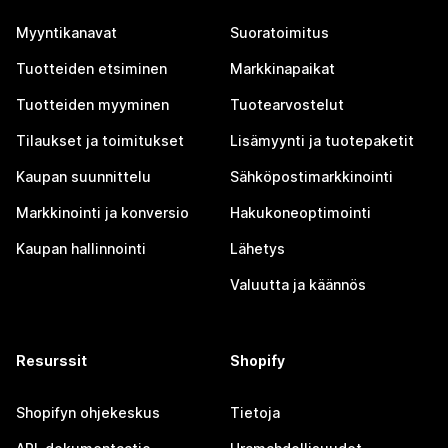
Myyntikanavat
Suoratoimitus
Tuotteiden etsiminen
Markkinapaikat
Tuotteiden myyminen
Tuotearvostelut
Tilaukset ja toimitukset
Lisämyynti ja tuotepaketit
Kaupan suunnittelu
Sähköpostimarkkinointi
Markkinointi ja konversio
Hakukoneoptimointi
Kaupan hallinnointi
Lähetys
Valuutta ja käännös
Resurssit
Shopify
Shopifyn ohjekeskus
Tietoja