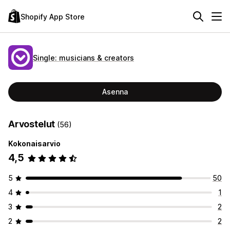
Shopify App Store
Single: musicians & creators
Asenna
Arvostelut
(56)
Kokonaisarvio
4,5
5
50
4
1
3
2
2
2