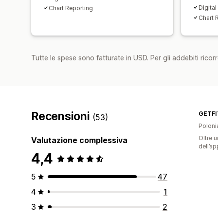
Digita
Chart Reporting
Chart 
Tutte le spese sono fatturate in USD. Per gli addebiti ricorre
Recensioni
GETFI
(53)
Poloni
Oltre u
Valutazione complessiva
dell’ap
4,4
5
47
4
1
3
2