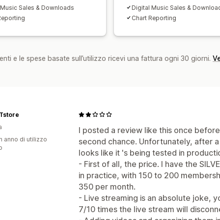
l Music Sales & Downloads
Digital Music Sales & Downloa
Reporting
Chart Reporting
nti e le spese basate sull’utilizzo ricevi una fattura ogni 30 giorni.
Ve
Tstore
a
I posted a review like this once before
n anno di utilizzo
second chance. Unfortunately, after a y
p
looks like it 's being tested in producti
- First of all, the price. I have the SIL
in practice, with 150 to 200 membershi
350 per month.
- Live streaming is an absolute joke, 
7/10 times the live stream will disconn