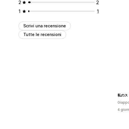
2
2
1
1
Scrivi una recensione
Tutte le recensioni
私のス
Giapp
4 giorn