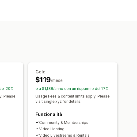
deo
i di accesso
Iscrizioni
locco
Pagina di ringraziamento
mento
Prodotti digitali
Prodotti fisici
SMTP
Hosting esterno
zi a più livelli
Freemium
ntum
Prezzi personalizzati
Gold
$119
/mese
 del 20%
o a $1,188/anno con un risparmio del 17%
y. Please
Usage Fees & content limits apply. Please
visit single.xyz for details.
Funzionalità
Community & Memberships
Video Hosting
Video Livestreams & Rentals