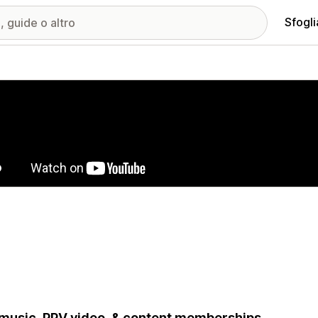
Sfogli
ria immagini in evidenza
 music, PPV video, & content memberships