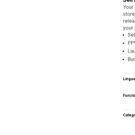
Your 
stor
relea
your
Sel
PPV
Lau
Bun
Lingu
Funzi
Categ