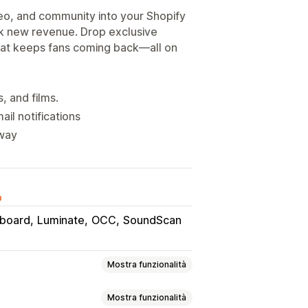
deo, and community into your Shopify
k new revenue. Drop exclusive
hat keeps fans coming back—all on
 and films.
il notifications
 way
o
lboard
Luminate
OCC
SoundScan
Mostra funzionalità
Mostra funzionalità