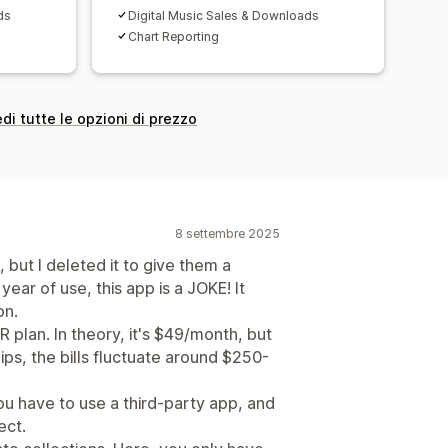
ds
Digital Music Sales & Downloads
Chart Reporting
di tutte le opzioni di prezzo
8 settembre 2025
, but I deleted it to give them a
ear of use, this app is a JOKE! It
on.
VER plan. In theory, it's $49/month, but
ps, the bills fluctuate around $250-
you have to use a third-party app, and
ect.