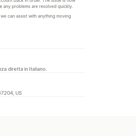
ccount back in order. The issue is now
e any problems are resolved quickly.
 we can assist with anything moving
a diretta in Italiano.
37204, US