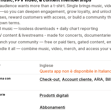
audience wants more than a t-shirt. Single brings music, vi
e—so you can deepen engagement, grow loyalty, and unloc
ses, reward customers with access, or build a community t
 own terms.
l music — lossless downloads + daily chart reporting
 content & livestreams - made for concerts, documentaries,
nch your community — free or paid tiers, gated content, ema
dle it all — combine music, video, merch, and access your
e
Inglese
Questa app non è disponibile in Italian
ona con
Check-out
Account cliente
ARIA
Bil
orie
Prodotti digitali
Tipi di prodotto
Abbonamenti