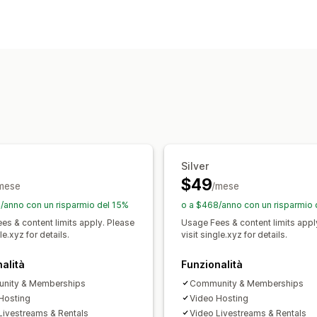
Audio
Corsi
Opere d’arte digitali
Vi
Tipi di abbonamento
Gestione dei download
Abbonamenti selezionati
Abbonament
Consegna di email
Caricamento in b
Pacchetti di prodotti
Box in abbona
Limiti di download
Streaming
Analisi
Abbonamenti personalizzati
Archiviazione Amazon S3
Prezzi impostabili
Sicurezza dei file
Pagamenti ricorrenti
Prezzi fissi
Prez
Hosting dei file
Prezzi al consumo
Pagamento una ta
Silver
$49
mese
/mese
/anno con un risparmio del 15%
o a $468/anno con un risparmio
es & content limits apply. Please
Usage Fees & content limits appl
le.xyz for details.
visit single.xyz for details.
alità
Funzionalità
nity & Memberships
Community & Memberships
Hosting
Video Hosting
Livestreams & Rentals
Video Livestreams & Rentals