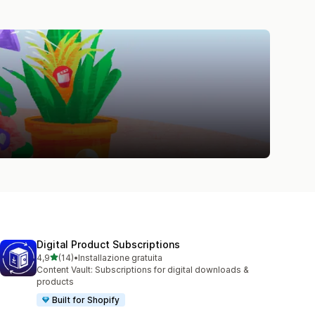
Digital Product Subscriptions
stelle su 5
4,9
(14)
•
Installazione gratuita
14 recensioni totali
Content Vault: Subscriptions for digital downloads &
products
Built for Shopify