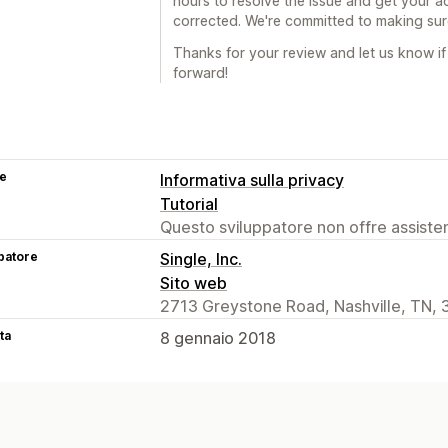
hours to resolve the issue and get your a
corrected. We're committed to making sur
Thanks for your review and let us know if
forward!
se
Informativa sulla privacy
Tutorial
Questo sviluppatore non offre assistenz
patore
Single, Inc.
Sito web
2713 Greystone Road, Nashville, TN, 
ta
8 gennaio 2018