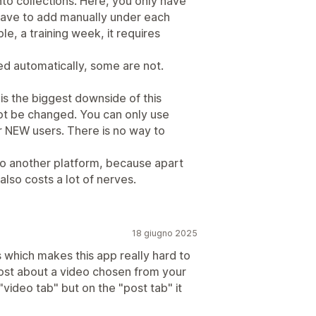
to collections. Here, you only have
have to add manually under each
le, a training week, it requires
ted automatically, some are not.
 is the biggest downside of this
nnot be changed. You can only use
r NEW users. There is no way to
g to another platform, because apart
also costs a lot of nerves.
18 giugno 2025
 which makes this app really hard to
st about a video chosen from your
"video tab" but on the "post tab" it