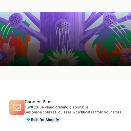
Courses Plus
stelle su 5
4,9
(206)
•
Piano gratuito disponibile
206 recensioni totali
Sell online courses, quizzes & certificates from your store
Built for Shopify