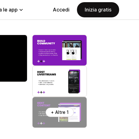
a le app
Accedi
Inizia gratis
+ Altre 1