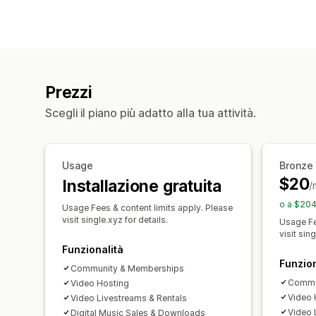
Prezzi
Scegli il piano più adatto alla tua attività.
Usage
Bronze
$20
Installazione gratuita
/
o a $204
Usage Fees & content limits apply. Please
visit single.xyz for details.
Usage Fe
visit sing
Funzionalità
Funzion
Community & Memberships
Commu
Video Hosting
Video 
Video Livestreams & Rentals
Video 
Digital Music Sales & Downloads