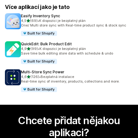
Více aplikací jako je tato
Easify Inventory Sync
z 5 hvězd
4,5
(69)
•
K dispozici je bezplatný plán
Celkový počet recenzí: 69
One/ Multi store sync with Real-time product sync & stock sync
Built for Shopify
QuickEdit: Bulk Product Edit
z 5 hvězd
4,9
(99)
•
K dispozici je bezplatný plán
Celkový počet recenzí: 99
Save time bulk editing store data with schedule & undo
Built for Shopify
Multi‑Store Sync Power
z 5 hvězd
4,6
(126)
•
Bezplatná instalace
Celkový počet recenzí: 126
Real-time sync of inventory, products, collections and more.
Built for Shopify
Chcete přidat nějakou
aplikaci?