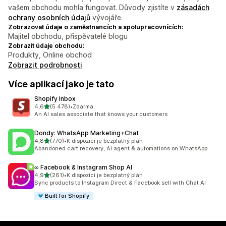
vašem obchodu mohla fungovat. Důvody zjistíte v
zásadách
ochrany osobních údajů
vývojáře.
Zobrazovat údaje o zaměstnancích a spolupracovnících:
Majitel obchodu, přispěvatelé blogu
Zobrazit údaje obchodu:
Produkty, Online obchod
Zobrazit podrobnosti
Více aplikací jako je tato
Shopify Inbox
z 5 hvězd
4,6
(5 478)
•
Zdarma
Celkový počet recenzí: 5478
An AI sales associate that knows your customers
Dondy: WhatsApp Marketing+Chat
z 5 hvězd
4,8
(770)
•
K dispozici je bezplatný plán
Celkový počet recenzí: 770
Abandoned cart recovery, AI agent & automations on WhatsApp
∞ Facebook & Instagram Shop AI
z 5 hvězd
4,9
(261)
•
K dispozici je bezplatný plán
Celkový počet recenzí: 261
Sync products to Instagram Direct & Facebook sell with Chat AI
Built for Shopify