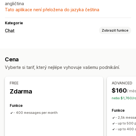
angličtina
Tato aplikace není přeložena do jazyka čeština
Kategorie
Chat
Zobrazit funkce
Posílání zpráv v reálném čase
AI chatovací boty
Podpora hlasu
Více jazyků
Cena
Sledování chování
Analytika agentů
Vyberte si tarif, který nejlépe vyhovuje vašemu podnikání.
Užitečné informace o zákaznících
Automatizované odpovědi
FREE
ADVANCED
Doporučené produkty
Rychlé odpovědi
Upselling
$160
Zdarma
/ měs
Odeslání přepisu
nebo $1,760/ro
Funkce
Přizpůsobení
Funkce
- 400 messages per month
Barva a písmo
Okno chatu
Uvítací zprávy
Tlačítka chatu
- 2,5k mess
- up to 500 
- up to 400 