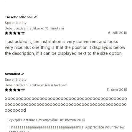
Tiosebon/Konhill
Spojené státy
Doba používání aplikace: 18 minutami
6. září 2018
I just added it, the installation is very convenient and looks
very nice. But one thing is that the position it displays is below
the description, if it can be displayed next to the size option.
towndust
Spojené státy
Doba používání aplikace: Asi 4 hodinami
11. únor 2019
Gooooooooooooooooooooooooooooooooooooooooooooo
oooooooooooooooooooooooooooooooooooooooooooooo
oooooood
Vývojář Eastside Co® odpověděl 18. březen 2019
Thaaaaaaaaaaaaaaaaaaaaaaaaaaaaaaanks! Appreciate your review