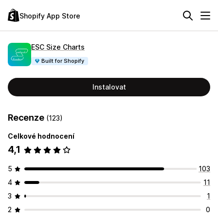
Shopify App Store
ESC Size Charts
Built for Shopify
Instalovat
Recenze
(123)
Celkové hodnocení
4,1
5
103
4
11
3
1
2
0