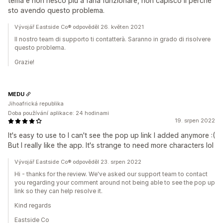
tema e non riesco più a farla funzionare, non capisco il perchè
sto avendo questo problema.
Vývojář Eastside Co® odpověděl 26. květen 2021
Il nostro team di supporto ti contatterà. Saranno in grado di risolvere
questo problema.
Grazie!
MEDU
Jihoafrická republika
Doba používání aplikace: 24 hodinami
19. srpen 2022
It's easy to use to I can't see the pop up link I added anymore :(
But I really like the app. It's strange to need more characters lol
Vývojář Eastside Co® odpověděl 23. srpen 2022
Hi - thanks for the review. We've asked our support team to contact
you regarding your comment around not being able to see the pop up
link so they can help resolve it.
Kind regards
Eastside Co