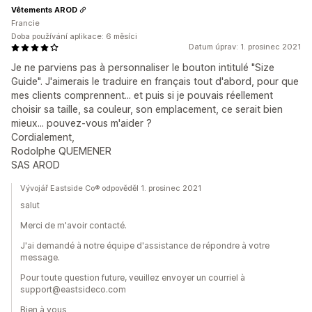
Vêtements AROD
Francie
Doba používání aplikace: 6 měsíci
Datum úprav: 1. prosinec 2021
Je ne parviens pas à personnaliser le bouton intitulé "Size
Guide". J'aimerais le traduire en français tout d'abord, pour que
mes clients comprennent... et puis si je pouvais réellement
choisir sa taille, sa couleur, son emplacement, ce serait bien
mieux... pouvez-vous m'aider ?
Cordialement,
Rodolphe QUEMENER
SAS AROD
Vývojář Eastside Co® odpověděl 1. prosinec 2021
salut
Merci de m'avoir contacté.
J'ai demandé à notre équipe d'assistance de répondre à votre
message.
Pour toute question future, veuillez envoyer un courriel à
support@eastsideco.com
Bien à vous