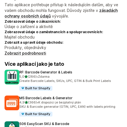
Tato aplikace potřebuje přístup k následujícím datům, aby ve
vašem obchodu mohla fungovat. Důvody zjistíte v
zásadách
ochrany osobních údajů
vývojáře.
Zobrazovat údaje o zákaznících:
Údaje o zařízení a aktivitě
Zobrazovat údaje o zaměstnancích a spolupracovnících:
Majitel obchodu
Zobrazit a upravit údaje obchodu:
Produkty, objednávky
Zobrazit podrobnosti
Více aplikací jako je tato
RF: Barcode Generator & Labels
z 5 hvězd
5,0
(286)
•
Zdarma
Celkový počet recenzí: 286
Create Barcode Labels, SKUs, UPC, GTIN & Bulk Print Labels
Built for Shopify
MS Barcode Labels & Generator
z 5 hvězd
4,9
(366)
•
K dispozici je bezplatný plán
Celkový počet recenzí: 366
SKU & Barcode generator (GTIN, UPC, EAN) with labels printing
Built for Shopify
506 EasyScan SKU & Barcode