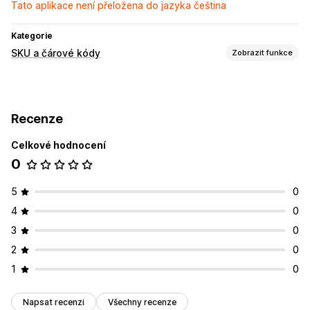
Tato aplikace není přeložena do jazyka čeština
Kategorie
SKU a čárové kódy
Zobrazit funkce
Správa SKU
Hromadné generování
Recenze
Celkové hodnocení
0
5
0
4
0
3
0
2
0
1
0
Napsat recenzi
Všechny recenze