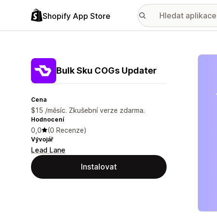
Shopify App Store
Galer
Bulk Sku COGs Updater
Cena
$15 /měsíc. Zkušební verze zdarma.
Hodnocení
0,0
(0 Recenze)
Vývojář
Lead Lane
Instalovat