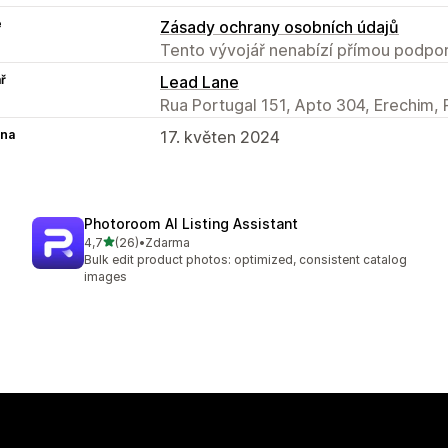
e
Zásady ochrany osobních údajů
Tento vývojář nenabízí přímou podpor
ř
Lead Lane
Rua Portugal 151, Apto 304, Erechim,
na
17. květen 2024
Photoroom AI Listing Assistant
z 5 hvězd
4,7
(26)
•
Zdarma
Celkový počet recenzí: 26
Bulk edit product photos: optimized, consistent catalog
images