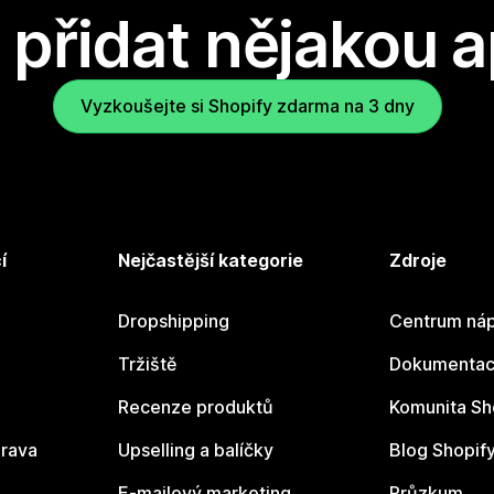
přidat nějakou a
Vyzkoušejte si Shopify zdarma na 3 dny
í
Nejčastější kategorie
Zdroje
Dropshipping
Centrum náp
Tržiště
Dokumentace
Recenze produktů
Komunita Sh
rava
Upselling a balíčky
Blog Shopif
E-mailový marketing
Průzkum