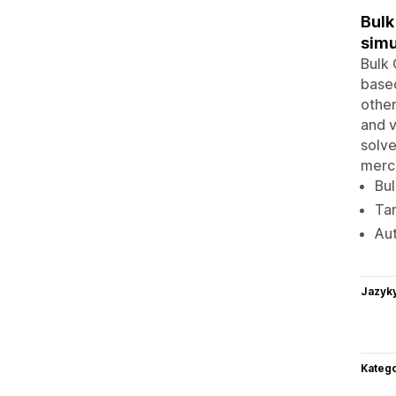
Bulk
simu
Bulk 
based
other
and v
solv
merc
Bul
Tar
Aut
Jazyk
Katego