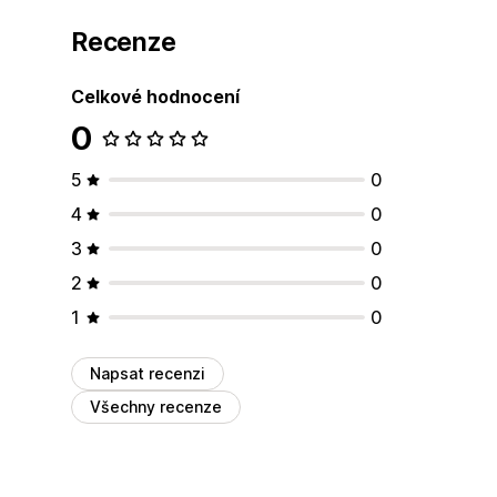
Recenze
Celkové hodnocení
0
5
0
4
0
3
0
2
0
1
0
Napsat recenzi
Všechny recenze