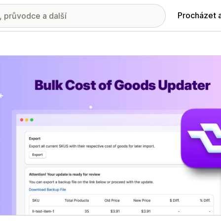
Procházet 
ie propagovaných obrázků