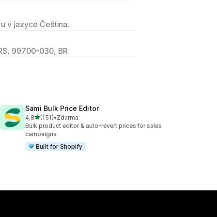
u v jazyce Čeština.
 RS, 99700-030, BR
Sami Bulk Price Editor
z 5 hvězd
4,8
(151)
•
Zdarma
Celkový počet recenzí: 151
Bulk product editor & auto-revert prices for sales
campaigns
Built for Shopify