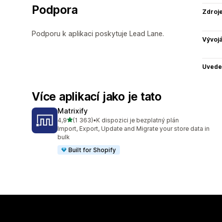
Podpora
Zdroj
Podporu k aplikaci poskytuje Lead Lane.
Vývojá
Uvede
Více aplikací jako je tato
Matrixify
z 5 hvězd
4,9
(1 363)
•
K dispozici je bezplatný plán
Celkový počet recenzí: 1363
Import, Export, Update and Migrate your store data in
bulk
Built for Shopify