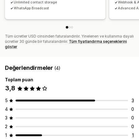
Unlimited contact storage
Webhook & A
WhatsApp Broadcast
Advanced AI
Tüm ücretler USD cinsinden faturalandırılır. Yinelenen ve kullanıma dayalı
ücretler 30 günde bir faturalandırılır.
Tüm fiyatlandırma seçeneklerini
göster
Değerlendirmeler
(4)
Toplam puan
3,8
5
3
4
0
3
0
2
0
1
1