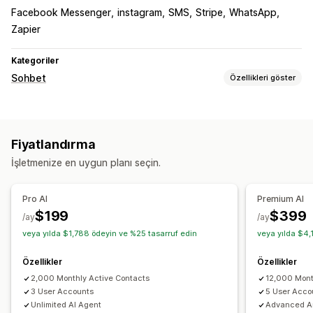
Facebook Messenger
instagram
SMS
Stripe
WhatsApp
Zapier
Kategoriler
Sohbet
Özellikleri göster
Gerçek zamanlı mesajlaşma
Yapay zeka sohbet botu
Canlı sohbet
SMS
Sosyal medya
Fiyatlandırma
Çoklu dil
Gerçek zamanlı çeviri
İşletmenize en uygun planı seçin.
Otomatik yanıtlar
Sepet kurtarma
İndirimler
SSS
Karşılama
Ürün önerileri
Pro AI
Premium AI
Hızlı yanıtlar
Değerlendirme talepleri
Kargo uyarıları
$199
$399
/ay
/ay
Sipariş güncellemeleri
Çapraz satış
Yukarı satış
veya yılda $1,788 ödeyin ve %25 tasarruf edin
veya yılda $4,
Özelleştirme
Özellikler
Özellikler
Emojiler ve çıkartmalar
Çalışma saatleri
2,000 Monthly Active Contacts
12,000 Mont
Hoş geldiniz mesajları
Sohbet düğmeleri
Etiketleme
3 User Accounts
5 User Acco
Unlimited AI Agent
Advanced An
Sohbet ataması
Sohbet akışları
Aracı avatarı