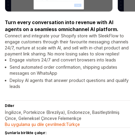
Turn every conversation into revenue with AI
agents on a seamless omnichannel AI platform.
Connect and integrate your Shopify store with SleekFlow to
engage customers through their favourite messaging channels
24/7, nurture at scale with AI, and sell with in-chat product and
payment link sharing. No more losing sales to slow replies!
Engage visitors 24/7 and convert browsers into leads
Send automated order confirmation, shipping updates
messages on WhatsApp
Deploy AI agents that answer product questions and qualify
leads
Diller
İngilizce, Portekizce (Brezilya), Endonezce, Basitleştirilmiş
Çince, Geleneksel Çinceve Felemenkçe
Bu uygulama şu dile çevrilmedi:Türkçe
Şunlarla birlikte çalışır: