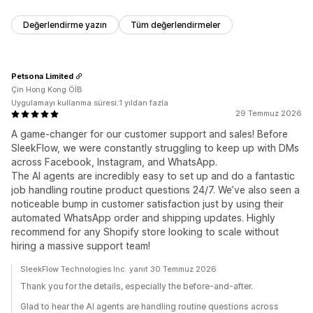
Değerlendirme yazın
Tüm değerlendirmeler
Petsona Limited
Çin Hong Kong ÖİB
Uygulamayı kullanma süresi:1 yıldan fazla
29 Temmuz 2026
A game-changer for our customer support and sales! Before
SleekFlow, we were constantly struggling to keep up with DMs
across Facebook, Instagram, and WhatsApp.
The AI agents are incredibly easy to set up and do a fantastic
job handling routine product questions 24/7. We’ve also seen a
noticeable bump in customer satisfaction just by using their
automated WhatsApp order and shipping updates. Highly
recommend for any Shopify store looking to scale without
hiring a massive support team!
SleekFlow Technologies Inc. yanıt 30 Temmuz 2026
Thank you for the details, especially the before-and-after.
Glad to hear the AI agents are handling routine questions across