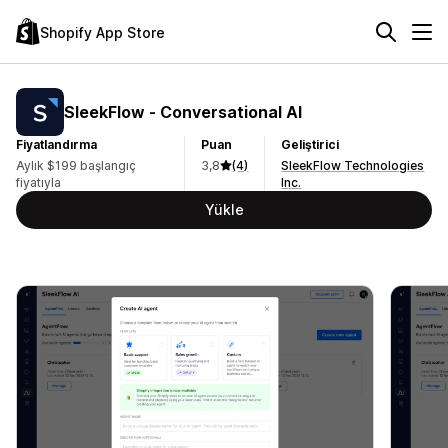
Shopify App Store
SleekFlow ‑ Conversational AI
Fiyatlandırma
Puan
Geliştirici
Aylık $199 başlangıç
3,8
(4)
SleekFlow Technologies
fiyatıyla
Inc.
Yükle