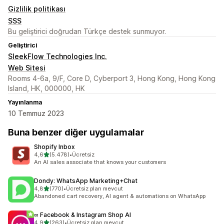
Gizlilik politikası
SSS
Bu geliştirici doğrudan Türkçe destek sunmuyor.
Geliştirici
SleekFlow Technologies Inc.
Web Sitesi
Rooms 4-6a, 9/F, Core D, Cyberport 3, Hong Kong, Hong Kong
Island, HK, 000000, HK
Yayınlanma
10 Temmuz 2023
Buna benzer diğer uygulamalar
Shopify Inbox
5 yıldız üzerinden
4,6
(5.478)
•
Ücretsiz
toplam 5478 değerlendirme
An AI sales associate that knows your customers
Dondy: WhatsApp Marketing+Chat
5 yıldız üzerinden
4,8
(770)
•
Ücretsiz plan mevcut
toplam 770 değerlendirme
Abandoned cart recovery, AI agent & automations on WhatsApp
∞ Facebook & Instagram Shop AI
5 yıldız üzerinden
4,9
(263)
•
Ücretsiz plan mevcut