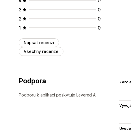
4
0
3
0
2
0
1
0
Napsat recenzi
Všechny recenze
Podpora
Zdroj
Podporu k aplikaci poskytuje Levered AI.
Vývojá
Uvede