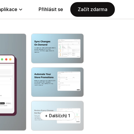
aplikace
Přihlásit se
Začít zdarma
+ Další(ch) 1