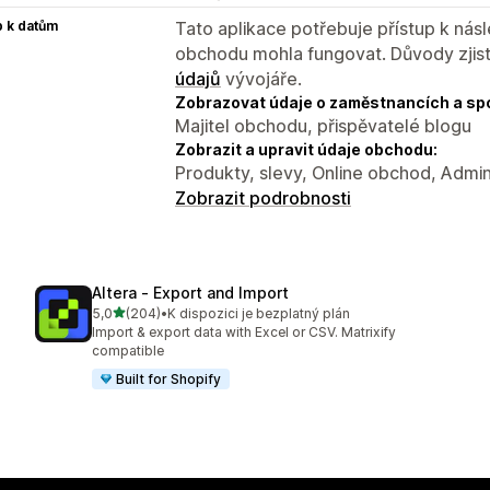
p k datům
Tato aplikace potřebuje přístup k ná
obchodu mohla fungovat. Důvody zjist
údajů
vývojáře.
Zobrazovat údaje o zaměstnancích a sp
Majitel obchodu, přispěvatelé blogu
Zobrazit a upravit údaje obchodu:
Produkty, slevy, Online obchod, Admin
Zobrazit podrobnosti
Altera ‑ Export and Import
z 5 hvězd
5,0
(204)
•
K dispozici je bezplatný plán
Celkový počet recenzí: 204
Import & export data with Excel or CSV. Matrixify
compatible
Built for Shopify