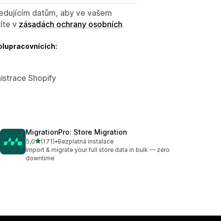
sledujícím datům, aby ve vašem
íte v
zásadách ochrany osobních
olupracovnících:
istrace Shopify
MigrationPro: Store Migration
z 5 hvězd
5,0
(171)
•
Bezplatná instalace
Celkový počet recenzí: 171
Import & migrate your full store data in bulk — zero
downtime