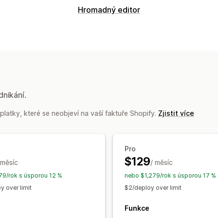
Synchronizace dat
Hromadný editor
Synchronizace produktů
Synchroniza
Upravitelné zdroje
Naplánovaná synchronizace
Produkty
Varianty
Slevy
Kolekce
Migrace dat
Akce
Naplánovaný import
Hromadné aktua
Vrácení zpět
Hromadné úpravy
dnikání.
latky, které se neobjeví na vaší faktuře Shopify.
Zjistit více
Pro
$129
 měsíc
/ měsíc
9/rok s úsporou 12 %
nebo $1,279/rok s úsporou 17 %
y over limit
$2/deploy over limit
Funkce