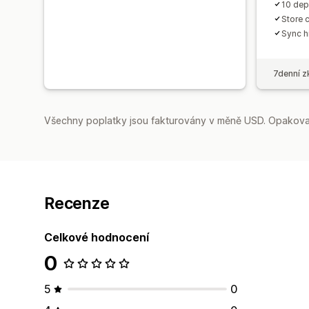
10 dep
Store 
Sync hi
7denní z
Všechny poplatky jsou fakturovány v měně USD. Opakovan
Recenze
Celkové hodnocení
0
5
0