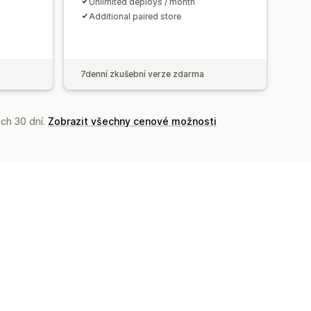
Unlimited deploys / month
Additional paired store
7denní zkušební verze zdarma
ch 30 dní.
Zobrazit všechny cenové možnosti