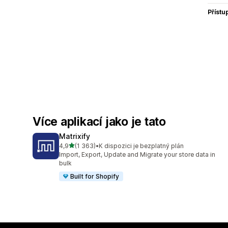
Přístu
Více aplikací jako je tato
Matrixify
z 5 hvězd
4,9
(1 363)
•
K dispozici je bezplatný plán
Celkový počet recenzí: 1363
Import, Export, Update and Migrate your store data in
bulk
Built for Shopify