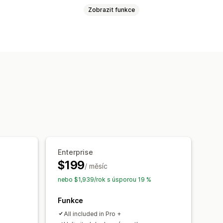
Zobrazit funkce
ce v reálném čase
lizace
Kolekce
Produkty
Enterprise
$199
/ měsíc
nebo $1,939/rok s úsporou 19 %
Funkce
All included in Pro +