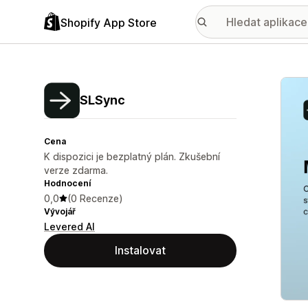
Shopify App Store
Galer
SLSync
Cena
K dispozici je bezplatný plán. Zkušební
verze zdarma.
Hodnocení
0,0
(0 Recenze)
Vývojář
Levered AI
Instalovat