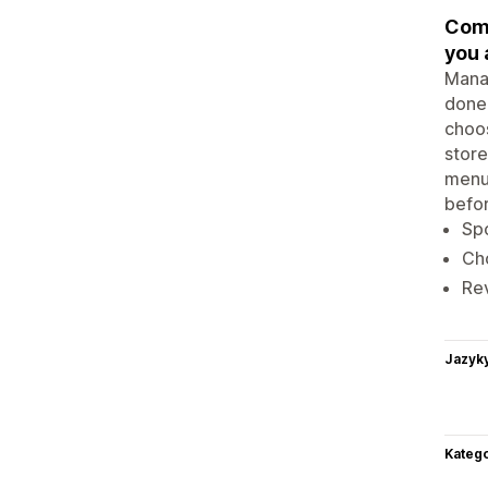
Comp
you 
Manag
done 
choos
store
menus
befor
Spo
Ch
Rev
Jazyk
Katego