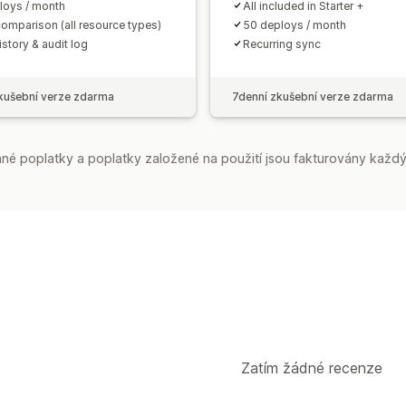
loys / month
All included in Starter +
comparison (all resource types)
50 deploys / month
story & audit log
Recurring sync
kušební verze zdarma
7denní zkušební verze zdarma
é poplatky a poplatky založené na použití jsou fakturovány každý
Zatím žádné recenze