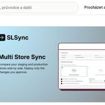
Procházet 
ie propagovaných obrázků