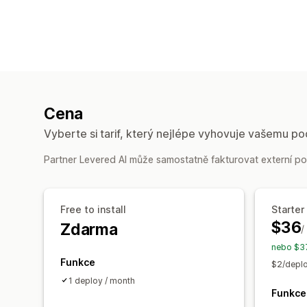
Cena
Vyberte si tarif, který nejlépe vyhovuje vašemu po
Partner Levered AI může samostatně fakturovat externí pop
Free to install
Starter
$36
Zdarma
/
nebo $37
Funkce
$2/deplo
1 deploy / month
Funkce