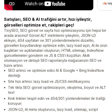
Satışları, SEO & AI trafiğini artır, hızı iyileştir,
görselleri optimize et, rakipleri geç!
TinySEO, SEO görsel ve sayfa hızı optimizasyonu için hepsi bir
arada aracınız! Görsel ALT metinlerini iyileştirin, JSON-LD
ekleyin, 404 sayfaları ve 301 yönlendirmelerini düzeltin,
görselleri boyutlandırıp optimize edin, lazy load açın, AI ile ürün
başlıkları ve açıklamaları oluşturun, HTML sitemap, IndexNow
güncellemeleri gönderin ve JS & CSS’i küçültün. Akıllı
otomasyon ve detaylı SEO raporlarıyla mağazanızın SEO ve
hızını artırın.
SEO artırıcı ve optimize edici AI & Google + Bing IndexNow
desteği
Site hızı artırıcı: lazy load ve JS/CSS minifikasyonu
Tek tıkla SEO: görsel optimizasyon, sıkıştırma, boyut ve ALT
text
Kırık linkleri tespit edin ve 404/301 yönlendirmeleri ile trafiği
koruyun
JSON-LD, AI meta oluşturucu, lazy load, sitemap, script