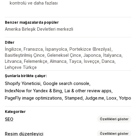
kontrolü ve daha fazlası
Benzer mağazalarda popüler
Amerika Birleşik Devletleri merkezli
Diller
İngilizce, Fransızca, İspanyolca, Portekizce (Brezilya),
Basitleştirilmiş Çince, Geleneksel Çince, Japonca, İtalyanca,
Litvanca, Felemenkçe, Almanca, Tayca, İsveççe, Danca,
Lehçeve Türkçe
Şunlarla birlikte çalışır:
Shopify Yöneticisi
Google search console
IndexNow for Yandex & Bing
Lai & other review apps
PageFly image optimizations
Stamped, Judge.me, Loox, Yotpo
Kategoriler
SEO
Özellikleri göster
SEO araçları
Resim düzenleyici
Özellikleri göster