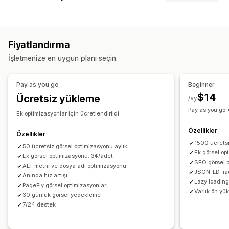
Görsel sıkıştırma
Görsel yeniden boyutlandırma
Görsel optimizasyonu
Görsel yedekleme
ALT metin
Dosya adlandırma
Otomatik optimizasyon
Görsel sıkıştırma
Kalite kontrolü
Ön yükleme
Tembel yükleme
Bozuk bağlantılar
Fiyatlandırma
SEO
Alternatif metin
Yapay zeka üretimi
Yeniden Yönlendirmeler
404 sayfaları
Site haritaları
İşletmenize en uygun planı seçin.
Sayfa indeksleme
Meta etiketler
Zengin sonuçlar
Toplu düzenleme
JSON-LD
Şemalar
Komut dosyaları
Toplu düzenleme
Alternatif metin
Dosya adları
İndirme
Dosya yükleme
Pay as you go
Beginner
Yapay zeka üretimi
Yerel SEO
Görsel optimizasyonu
Sıkıştırma
Yeniden boyutlandırma
$14
Ücretsiz yükleme
/ay
Hız optimizasyonu
İçerik optimizasyonu
Pay as you go 
Meta veri optimizasyonu
Ek optimizasyonlar için ücretlendirildi
Otomasyonlar
Özellikler
Performansı izleme
Özellikler
1500 ücretsi
SEO puanı
50 ücretsiz görsel optimizasyonu aylık
Denetimler
Raporlama
Bilgiler ve ipuçları
Ek görsel op
Ek görsel optimizasyonu: 3¢/adet
Analizler
Rakip analizi
Anahtar sözcük analizi
Hız analizi
SEO görsel 
ALT metni ve dosya adı optimizasyonu
JSON-LD: iad
Bağlantı analizi
İçerik analizi
İzleme
Sıralama izleme
Anında hız artışı
Lazy loading
PageFly görsel optimizasyonları
Web sitesi trafiği
Test
Varlık ön yü
30 günlük görsel yedekleme
7/24 destek