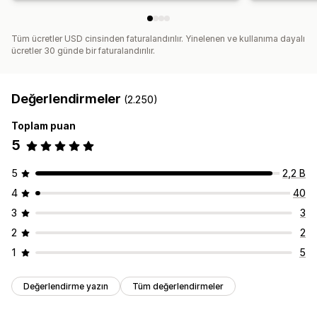
Tüm ücretler USD cinsinden faturalandırılır. Yinelenen ve kullanıma dayalı
ücretler 30 günde bir faturalandırılır.
Değerlendirmeler
(2.250)
Toplam puan
5
5
2,2 B
4
40
3
3
2
2
1
5
Değerlendirme yazın
Tüm değerlendirmeler