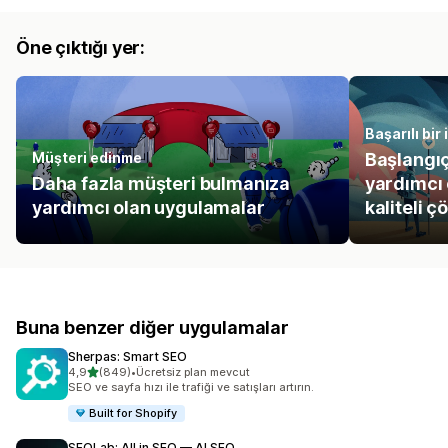
Öne çıktığı yer:
Başarılı bir
Müşteri edinme
Başlangı
Daha fazla müşteri bulmanıza
yardımcı
yardımcı olan uygulamalar
kaliteli ç
Buna benzer diğer uygulamalar
Sherpas: Smart SEO
5 yıldız üzerinden
4,9
(849)
•
Ücretsiz plan mevcut
toplam 849 değerlendirme
SEO ve sayfa hızı ile trafiği ve satışları artırın.
Built for Shopify
SEOLab: All in SEO — AI SEO