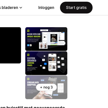
 bladeren
Inloggen
Start gratis
+ nog 3
gen huisstijl met geavanceerde