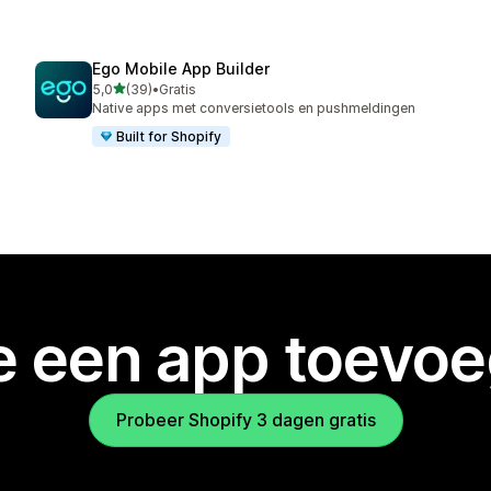
Ego Mobile App Builder
van 5 sterren
5,0
(39)
•
Gratis
39 recensies in totaal
Native apps met conversietools en pushmeldingen
Built for Shopify
je een app toevo
Probeer Shopify 3 dagen gratis