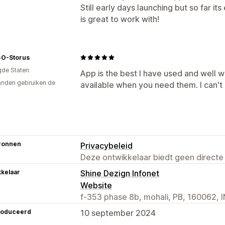
Still early days launching but so far 
is great to work with!
O-Storus
gde Staten
App is the best I have used and well 
nden gebruiken de
available when you need them. I can
ronnen
Privacybeleid
Deze ontwikkelaar biedt geen directe
kelaar
Shine Dezign Infonet
Website
f-353 phase 8b, mohali, PB, 160062, I
roduceerd
10 september 2024