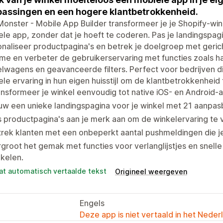
assingen en een hogere klantbetrokkenheid.
onster - Mobile App Builder transformeer je je Shopify-wi
le app, zonder dat je hoeft te coderen. Pas je landingspa
naliseer productpagina's en betrek je doelgroep met geric
ime en verbeter de gebruikerservaring met functies zoals han
lwagens en geavanceerde filters. Perfect voor bedrijven di
le ervaring in hun eigen huisstijl om de klantbetrokkenheid
nsformeer je winkel eenvoudig tot native iOS- en Android
uw een unieke landingspagina voor je winkel met 21 aanpa
 productpagina's aan je merk aan om de winkelervaring te 
rek klanten met een onbeperkt aantal pushmeldingen die j
groot het gemak met functies voor verlanglijstjes en snel
kelen.
at automatisch vertaalde tekst
Origineel weergeven
Engels
Deze app is niet vertaald in het Neder