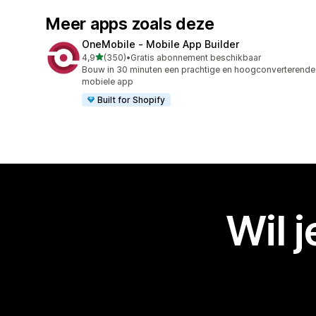
Meer apps zoals deze
OneMobile ‑ Mobile App Builder
van 5 sterren
4,9
(350)
•
Gratis abonnement beschikbaar
350 recensies in totaal
Bouw in 30 minuten een prachtige en hoogconverterende
mobiele app
Built for Shopify
Wil 