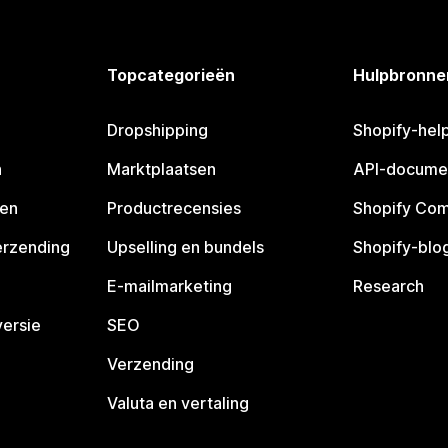
Topcategorieën
Hulpbronne
Dropshipping
Shopify-hel
n
Marktplaatsen
API-docume
pen
Productrecensies
Shopify Co
erzending
Upselling en bundels
Shopify-blo
E-mailmarketing
Research
ersie
SEO
Verzending
Valuta en vertaling