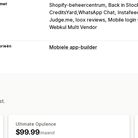
 met
Shopify-beheercentrum
Back in Stock
CreditsYard,WhatsApp Chat
Instafe
Judge.me, loox reviews
Mobile login
Webkul Multi Vendor
orieën
Mobiele app-builder
Aanpassing
Appdesign
Banners
Homepage
Inl
Productpagina's
Templates
Drag-an
Meerdere valuta
Meerdere talen
Re
Synchronisatie in real time
st.
Pushmeldingen
Verlaten winkelwagen
Automatische
Gepland
Segmenten
Aangepaste me
Ultimate Opulence
$99.99
/maand