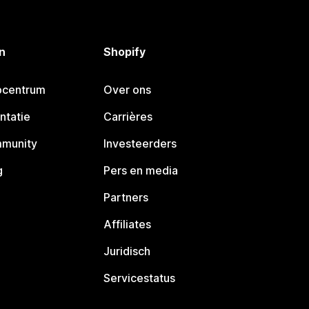
n
Shopify
pcentrum
Over ons
ntatie
Carrières
mmunity
Investeerders
g
Pers en media
Partners
Affiliates
Juridisch
Servicestatus