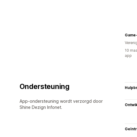
Game-
Vereni
10 maa
app
Ondersteuning
Hulpb
App-ondersteuning wordt verzorgd door
Ontwik
Shine Dezign Infonet.
Geïnt