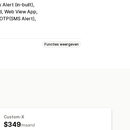
 Alert (in-built)
ed, Web View App
 OTP(SMS Alert)
Functies weergeven
oggen
Winkelwagenpagina
d-drop-editor
Collecties
altime voorbeeld
 meldingen
Weer op voorraad
ldingen
Custom-X
$349
/maand