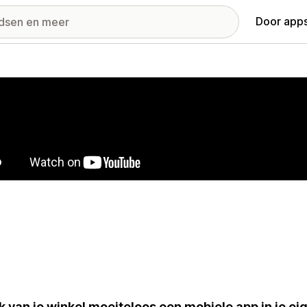
Door apps
ij met uitgelichte afbeeldingen
 van je winkel moeiteloos een mobiele app in je ei