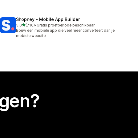
Shopney ‑ Mobile App Builder
van 5 sterren
5,0
(716)
•
Gratis proefperiode beschikbaar
716 recensies in totaal
Bouw een mobiele app die veel meer converteert dan je
mobiele website!
egen?