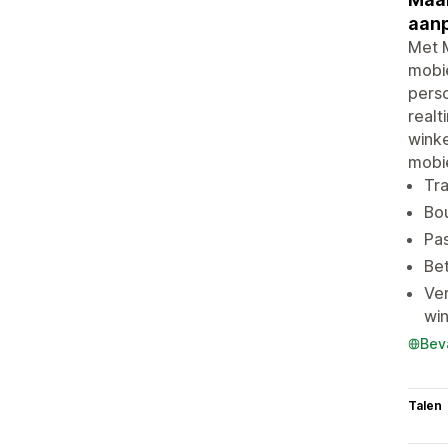
aanp
Met M
mobie
perso
realt
winke
mobie
Tra
Bo
Pas
Bet
Ver
win
Bev
Talen