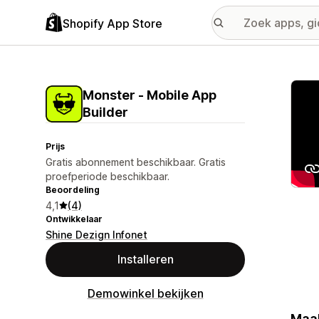
Shopify App Store
Galer
Monster ‑ Mobile App
Builder
Prijs
Gratis abonnement beschikbaar. Gratis
proefperiode beschikbaar.
Beoordeling
4,1
(4)
Ontwikkelaar
Shine Dezign Infonet
Installeren
Demowinkel bekijken
Maak