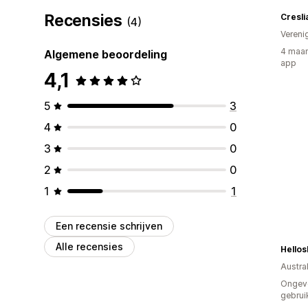
Recensies
Cresli
(4)
Vereni
4 maan
Algemene beoordeling
app
4,1
5
3
4
0
3
0
2
0
1
1
Een recensie schrijven
Alle recensies
Hellos
Austral
Ongev
gebrui